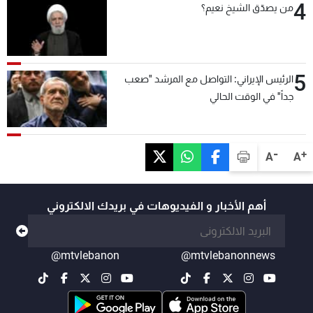
4
من يصدّق الشيخ نعيم؟
5
الرئيس الإيراني: التواصل مع المرشد "صعب
جداً" في الوقت الحالي
-
+
A
A
أهم الأخبار و الفيديوهات في بريدك الالكتروني
@mtvlebanon
@mtvlebanonnews