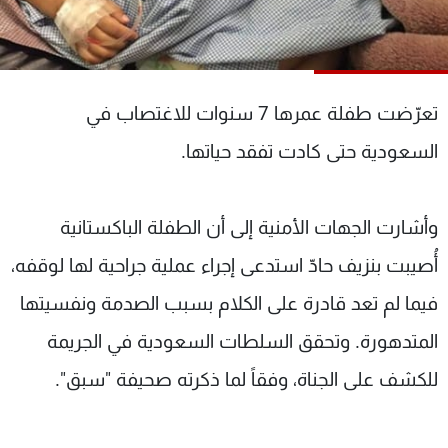
شاهد البرامج
الترددات
تعرّضت طفلة عمرها 7 سنوات للاغتصاب في
عن MTV
وظائف
الإنـتـاج
تواصل معنا
السعودية حتى كادت تفقد حياتها.
لاعلاناتكم
شروط الإسـتخدام
سياسة الخصوصية
وأشارت الجهات الأمنية إلى أن الطفلة الباكستانية
أُصيبت بنزيف حادّ استدعى إجراء عملية جراحية لها لوقفه،
فيما لم تعد قادرة على الكلام بسبب الصدمة ونفسيتها
المتدهورة. وتحقق السلطات السعودية في الجريمة
للكشف على الجناة، وفقاً لما ذكرته صحيفة "سبق".