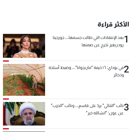
الأكثر قراءة
1
بعد الإنتقادات التي طالت جسمها... جورجينا
رودريغيز تخرج عن صمتها
2
في بوداي: ١٦ خيمة "ماريجوانا"... وضبط أسلحة
وذخائر
3
نائب "الثنائي" يردّ على قاسم... ونائب "الحزب"
عن عون: "انشالله خير"