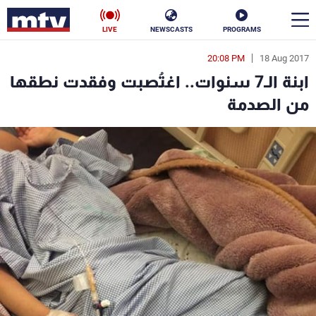
LIVE
NEWSCASTS
PROGRAMS
20:08 PM
18 Aug 2017
en
ابنة الـ7 سنوات.. اغتُصبت وفقدت نطقها
الأخبار
من الصدمة
سياسة
ناس
إقتصاد
فن
منوعات
رياضة
كأس العالم
البرامج
جدول البرامج