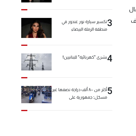
هذا المقال
وف
3
تكسير سيارة نور غندور في
منطقة الرملة البيضاء
4
بشرى "كهربائية" للبنانيين!
5
أكثر من ٨٠٠ ألف دراجة نصفها غير
مسجّل: جمهورية على
"دولابَين"!