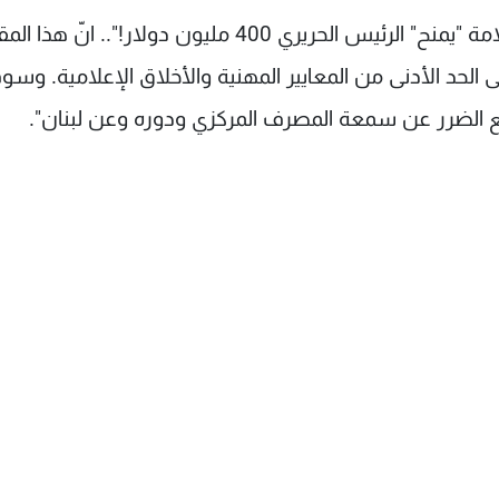
"لقد ورد في إحدى الصحف مقال تحت عنوان: "سلامة "يمنح" الرئيس الحريري 400 مليون دولار!".. انّ 
 الحد الأدنى من المعايير المهنية والأخلاق الإعلامية. وس
رفع الضرر عن سمعة المصرف المركزي ودوره وعن لبنان".