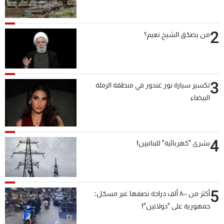
2
من يصدّق الشيخ نعيم؟
3
تكسير سيارة نور غندور في منطقة الرملة
البيضاء
4
بشرى "كهربائية" للبنانيين!
5
أكثر من ٨٠٠ ألف دراجة نصفها غير مسجّل:
جمهورية على "دولابَين"!