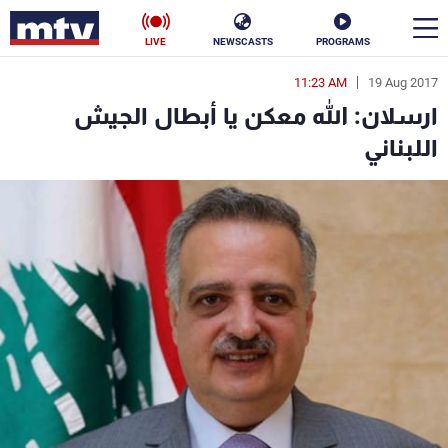
LIVE
NEWSCASTS
PROGRAMS
11:23 AM
19 Aug 2017
en
ارسلان: الله معكن يا أبطال الجيش
الأخبار
اللبناني
سياسة
ناس
إقتصاد
فن
منوعات
رياضة
كأس العالم
البرامج
جدول البرامج