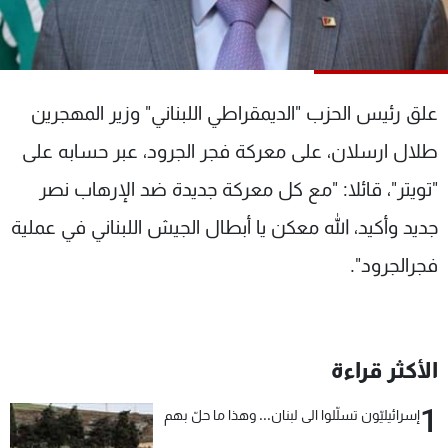
شاهد البرامج
الترددات
علق رئيس الحزب "الديمقراطي اللبناني" وزير المهجرين
عن MTV
وظائف
الإنـتـاج
تواصل معنا
طلال ارسلان، على معركة فجر الجرود، عبر حسابه على
لاعلاناتكم
شروط الإسـتخدام
سياسة الخصوصية
"تويتر"، قائلا: "مع كل معركة جديدة ضد الإرهاب نصر
جديد وأكيد، الله معكن يا أبطال الجيش اللبناني في عملية
فجرالجرود".
الأكثر قراءة
1
إسرائيليّون تسلّلوا الى لبنان... وهذا ما حلّ بهم