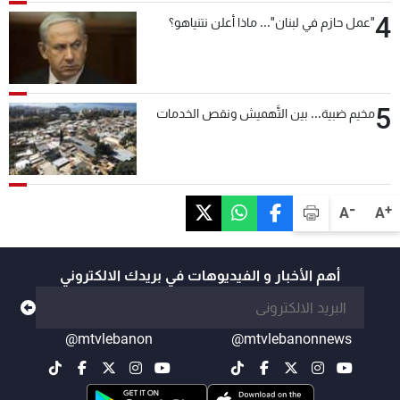
4
"عمل حازم في لبنان"... ماذا أعلن نتنياهو؟
5
مخيم ضبية... بين التَّهميش ونقص الخدمات
-
+
A
A
أهم الأخبار و الفيديوهات في بريدك الالكتروني
@mtvlebanon
@mtvlebanonnews