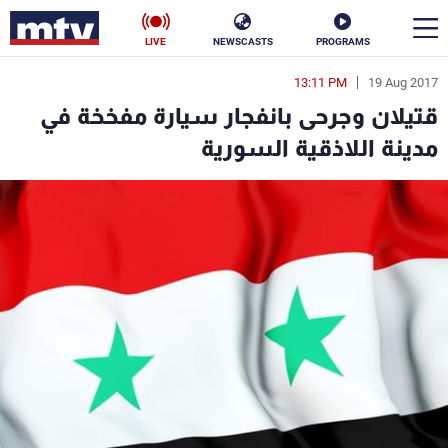
LIVE
NEWSCASTS
PROGRAMS
13:11 PM
19 Aug 2017
en
قتيلان وجرحى بانفجار سيارة مفخخة في
الأخبار
مدينة اللاذقية السورية
سياسة
ناس
إقتصاد
فن
منوعات
رياضة
كأس العالم
البرامج
جدول البرامج