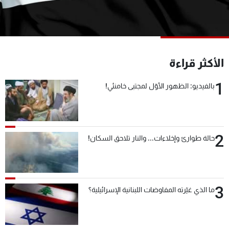
شاهد البرامج
الترددات
عن MTV
وظائف
الأكثر قراءة
الإنـتـاج
تواصل معنا
لاعلاناتكم
شروط الإسـتخدام
1
بالفيديو: الظهور الأوّل لمجتبى خامنئي!
سياسة الخصوصية
2
حالة طوارئ وإخلاءات... والنار تلاحق السكان!
3
ما الذي غيّرته المفاوضات اللبنانية الإسرائيلية؟