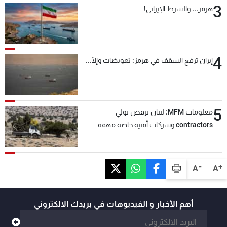
3
هرمز... والشرط الإيراني!
4
إيران ترفع السقف في هرمز: تعويضات وإلّا...
5
معلومات MFM: لبنان يرفض تولي
contractors وشركات أمنية خاصة مهمة
التحقق من نزع سلاح "حزب الله"
-
+
A
A
أهم الأخبار و الفيديوهات في بريدك الالكتروني