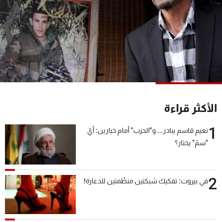
شاهد البرامج
الترددات
عن MTV
وظائف
الإنـتـاج
تواصل معنا
لاعلاناتكم
شروط الإسـتخدام
سياسة الخصوصية
الأكثر قراءة
1
نعيم قاسم يبادر... و"الحزب" أمام خيارين: أيّ
"سمّ" يختار؟
2
في بيروت: تفكيك شبكتين منظّمتين للدعارة!