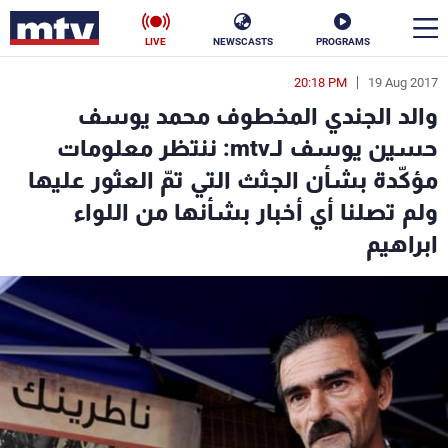
LIVE
NEWSCASTS
PROGRAMS
20:18 PM
19 Aug 2017
en
والد الجندي المخطوف محمد يوسف
الأخبار
حسين يوسف لـmtv: ننتظر معلومات
مؤكّدة بشأن الجثث التي تمّ العثور عليها
سياسة
ناس
ولم تصلنا أي أخبار بشأنها من اللواء
إقتصاد
فن
ابراهيم
منوعات
رياضة
كأس العالم
البرامج
جدول البرامج