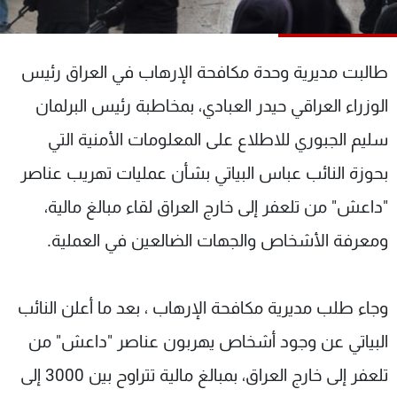
شاهد البرامج
الترددات
طالبت مديرية وحدة مكافحة الإرهاب في العراق رئيس
عن MTV
وظائف
الوزراء العراقي حيدر العبادي، بمخاطبة رئيس البرلمان
الإنـتـاج
تواصل معنا
سليم الجبوري للاطلاع على المعلومات الأمنية التي
لاعلاناتكم
شروط الإسـتخدام
سياسة الخصوصية
بحوزة النائب عباس البياتي بشأن عمليات تهريب عناصر
"داعش" من تلعفر إلى خارج العراق لقاء مبالغ مالية،
ومعرفة الأشخاص والجهات الضالعين في العملية.
وجاء طلب مديرية مكافحة الإرهاب ، بعد ما أعلن النائب
البياتي عن وجود أشخاص يهربون عناصر "داعش" من
تلعفر إلى خارج العراق، بمبالغ مالية تتراوح بين 3000 إلى