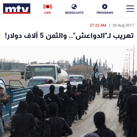
LIVE
NEWSCASTS
PROGRAMS
07:22 AM
20 Aug 2017
en
تهريب لـ"الدواعش".. والثمن 5 آلاف دولار!
الأخبار
سياسة
ناس
إقتصاد
فن
منوعات
رياضة
كأس العالم
البرامج
جدول البرامج