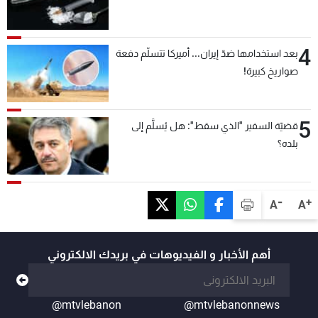
4
بعد استخدامها ضدّ إيران... أميركا تتسلّم دفعة
صواريخ كبيرة!
5
قضيّة السفير "الذي سقط": هل يُسلَّم إلى
بلده؟
-
+
A
A
أهم الأخبار و الفيديوهات في بريدك الالكتروني
@mtvlebanon
@mtvlebanonnews