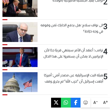
2
ترامب يقيّد الجنسية الأميركية بالولادة
3
الى نواف سلام: هل يدفع الحايك ثمن وقوفه
في وجه خيّاط؟
4
ترامب: أعتقد أن الأمر سينتهي قريبًا جدًا لأن
الإيرانيين لا يمكن أن يستمروا على هذا الحال
5
هيئة البث الإسرائيلية عن مصدر أمني: أميركا
أبلغت إسرائيل أن "حزب الله" لم يخرق وقف
إطلاق النار أمس في مجدل زون وطلبت منها
عدم التصعيد خشية أن يؤثر ذلك على مفاوضات
روما
-
+
A
A