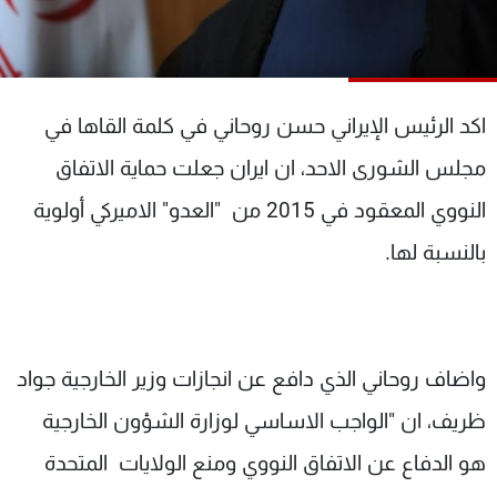
شاهد البرامج
الترددات
اكد الرئيس الإيراني حسن روحاني في كلمة القاها في
عن MTV
وظائف
الإنـتـاج
تواصل معنا
مجلس الشورى الاحد، ان ايران جعلت حماية الاتفاق
لاعلاناتكم
شروط الإسـتخدام
سياسة الخصوصية
النووي المعقود في 2015 من "العدو" الاميركي أولوية
بالنسبة لها.
واضاف روحاني الذي دافع عن انجازات وزير الخارجية جواد
ظريف، ان "الواجب الاساسي لوزارة الشؤون الخارجية
هو الدفاع عن الاتفاق النووي ومنع الولايات المتحدة