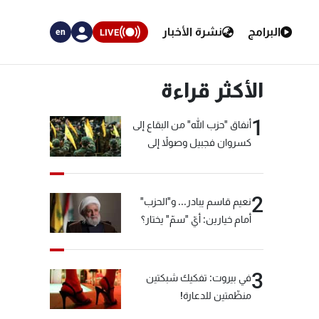
البرامج
نشرة الأخبار
LIVE
en
الأكثر قراءة
1
أنفاق "حزب الله" من البقاع إلى
كسروان فجبيل وصولاً إلى
المختارة... التفاصيل في نشرة
الأخبار بعد قليل
2
نعيم قاسم يبادر... و"الحزب"
أمام خيارين: أيّ "سمّ" يختار؟
3
في بيروت: تفكيك شبكتين
منظّمتين للدعارة!