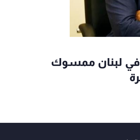
 في لبنان ممسوك
ة