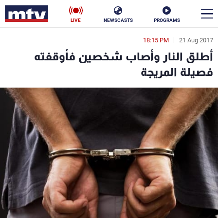
LIVE
NEWSCASTS
PROGRAMS
18:15 PM
21 Aug 2017
en
أطلق النار وأصاب شخصين فأوقفته
الأخبار
فصيلة المريجة
سياسة
ناس
إقتصاد
فن
منوعات
رياضة
كأس العالم
البرامج
جدول البرامج