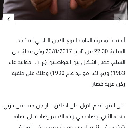
شاهد البرامج
الترددات
عن MTV
وظائف
الإنـتـاج
تواصل معنا
أعلنت المديرية العامة لقوى الامن الداخلي أنه "عند
لاعلاناتكم
شروط الإسـتخدام
الساعة 22.30 من تاريخ 20/8/2017 وفي محلة حي
سياسة الخصوصية
السلم، حصل اشكال بين المواطنين (ع. ر. ، مواليد عام
1983) و(م. ك.، مواليد عام 1990) وذلك على خلفية
ركن عربة خضار.
على الاثر، اقدم الاول على اطلاق النار من مسدس حربي
باتجاه الثاني واصابه في زنده الايسر إضافة الى اصابة
شخص في زنده الايمن صودف مروره في المحلة،