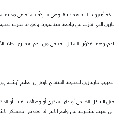
وخضع أكثر من 100 شخصٍ لتجارب سريريةٍ في شركة أمبروسيا - Ambrosia، وهي شركةٌ ناشئة في م
ازين الذي تدرَّب في جامعة ستانفورد، وفق ما ذكرت صحيف
، وهو المُكوِّن السائل المتبقي من الدم بعد نزع الخلايا ال
ل الطبيب كارمازين لصحيفة الصنداي تايمز إن العلاج "يشبه إجرا
 الشكل الخارجي أو داء السكري أو وظائف القلب أو الذاكر
ود إلى سببٍ مشترك. في واقع الأمر، لا أقف في معسكر ال