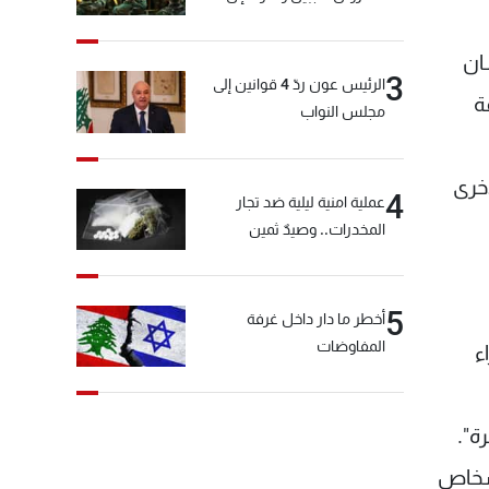
المختارة... التفاصيل في نشرة
الأخبار بعد قليل
دينة سان
3
الرئيس عون ردّ 4 قوانين إلى
ة
مجلس النواب
أخرى
4
عملية امنية ليلية ضد تجار
المخدرات.. وصيدٌ ثمين
5
أخطر ما دار داخل غرفة
المفاوضات
ء
ة".
أشخاص