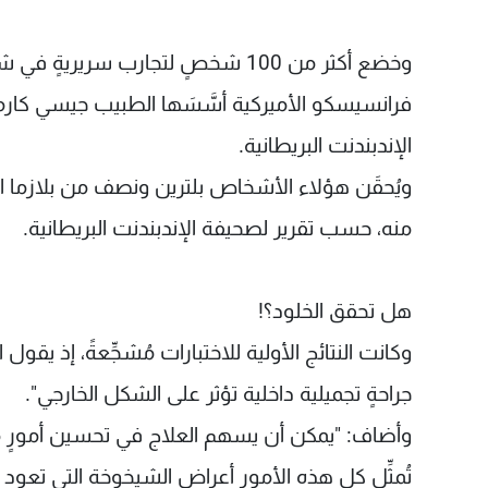
فرانسيسكو الأميركية أسَّسَها الطبيب جيسي كارم
الإندبندنت البريطانية.
ويُحقَن هؤلاء الأشخاص بلترين ونصف من بلازما الدم
منه، حسب تقرير لصحيفة الإندبندنت البريطانية.
هل تحقق الخلود؟!
وكانت النتائج الأولية للاختبارات مُشجِّعةً، إذ يقو
جراحةٍ تجميلية داخلية تؤثر على الشكل الخارجي".
وأضاف: "يمكن أن يسهم العلاج في تحسين أمورٍ مثل
تُمثِّل كل هذه الأمور أعراض الشيخوخة التي تع