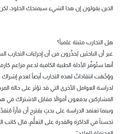
الذين يقولون إن هذا الشيء سيمنحك الخلود، لكن أ
هل التجارب مثبتة علمياً؟
غير أن الباحثين يُحذِّرون من أن إجراءات التجارب السر
أنها ستُوفِّر الأدلة الطبية الكافية لدعم مزاعم كارما
ووُجِّهَت انتقاداتٌ لهذه التجارب أيضاً لعدم إش
لدراسة العوامل الأخرى التي قد تؤثر على حالة الم
المشاركين يدفعون أموالاً مقابل الاشتراك في هذه
وبينما تعتمد الدراسة على بحثٍ يقترح أن فأراً مُتقد
المحتملة للعلاج".