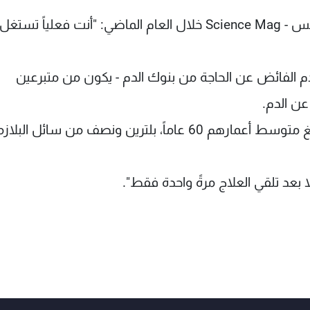
وقال عالم الأعصاب توني ويس كوراي لمجلة ساينس - Science Mag خلال العام الماضي: "أنت فعلياً 
دم الفائض عن الحاجة من بنوك الدم - يكون من متبرعين
عن الدم.
ويُحقَن المشاركون في التجارب السريرية، الذين يبلغ متوسط أعمارهم 60 عاماً، بلترين ونصف من سائل البل
 بعد تلقي العلاج مرةً واحدة فقط".