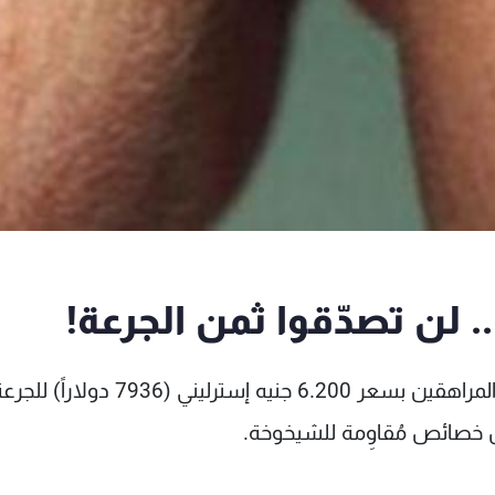
لن تصدّقوا ثمن الجرعة!
دراكولا لم يعد للحياة، لكن هناك مَنْ يشتري دماء المراهقين بسعر 6.200 جنيه إسترليني (7936 دولاراً)
مل خصائص مُقاوِمة للشيخوخة.