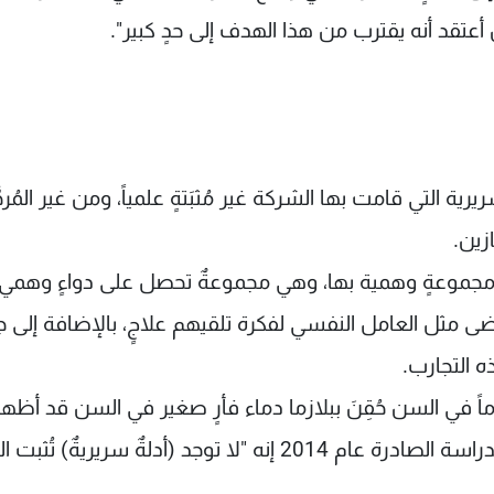
عتقد أنه يقترب من هذا الهدف إلى حدٍ كبير".
يرية التي قامت بها الشركة غير مُثبَتةٍ علمياً، ومن غير المُرجّ
زين.
راك مجموعةٍ وهمية بها، وهي مجموعةٌ تحصل على دواءٍ وهمي
رضى مثل العامل النفسي لفكرة تلقيهم علاجٍ، بالإضافة إلى 
 التجارب.
ِّماً في السن حُقِنَ ببلازما دماء فأرٍ صغير في السن قد أظهر
تحسناً في الذاكرة والقدرة على التعلُّم، قال كاتب الدراسة الصادرة عام 2014 إنه "لا توجد (أدلةٌ سريرية