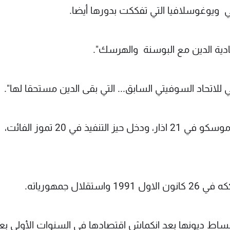
ي ويوغوسلافيا التي تفككت بدورها أيضا.
للاتحاد السوفيتي السابق... التي بقى الدين مستحقا لها".
ووقعت روسيا والبوسنة اتفاقا لتسوية الدين في موسكو في 21 اذار، ودخل حيز التنفيذ في 20 تموز الفائت،
ل جمهورياته.
على دفع اقساط ديونها بعد انكماش اقتصادها في السنوات الأولى بع