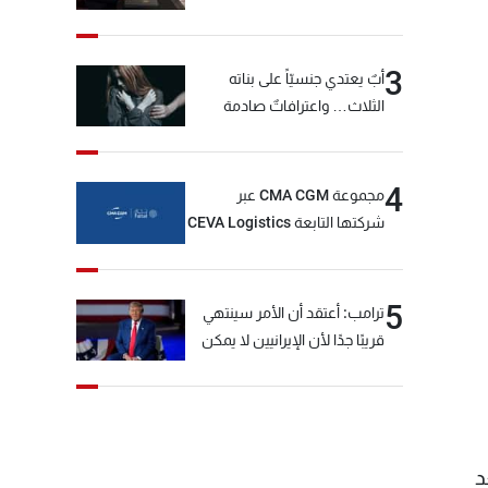
3
أبٌ يعتدي جنسيّاً على بناته
الثلاث… واعترافاتٌ صادمة
4
مجموعة CMA CGM عبر
شركتها التابعة CEVA Logistics
تُنجز الاستحواذ على مجموعة
فتّال
5
ترامب: أعتقد أن الأمر سينتهي
قريبًا جدًا لأن الإيرانيين لا يمكن
أن يستمروا على هذا الحال
د