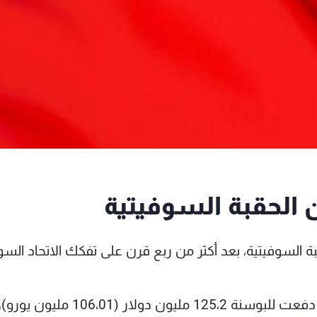
الحقبة السوفيتية
ة السوفيتية، بعد أكثر من ربع قرن على تفكك الاتحاد السو
وذكرت وزارة المالية الروسية في بيان أن الحكومة دفعت للبوسنة 125،2 مليون دولار (106،01 مليون يورو)