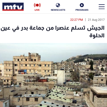
LIVE
NEWSCASTS
PROGRAMS
22:27 PM
21 Aug 2017
en
الجيش تسلم عنصرا من جماعة بدر في عين
الأخبار
الحلوة
سياسة
ناس
إقتصاد
فن
منوعات
رياضة
كأس العالم
البرامج
جدول البرامج