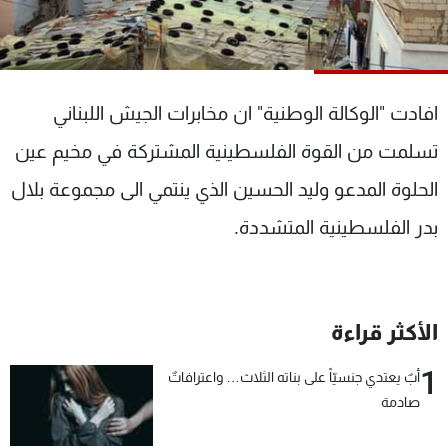
شاهد البرامج
الترددات
افادت "الوكالة الوطنية" ان مخابرات الجيش اللبناني
عن MTV
وظائف
الإنـتـاج
تواصل معنا
تسلمت من القوة الفلسطينية المشتركة في مخيم عين
لاعلاناتكم
شروط الإسـتخدام
سياسة الخصوصية
الحلوة المدعو وليد الحسين الذي ينتمي الى مجموعة بلال
بدر الفلسطينية المتشددة.
الأكثر قراءة
1
أبٌ يعتدي جنسيّاً على بناته الثلاث… واعترافاتٌ
صادمة