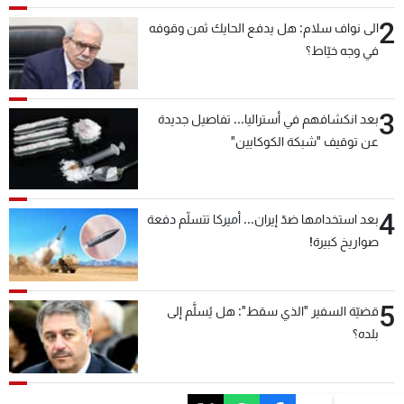
2
الى نواف سلام: هل يدفع الحايك ثمن وقوفه
في وجه خيّاط؟
3
بعد انكشافهم في أستراليا... تفاصيل جديدة
عن توقيف "شبكة الكوكايين"
4
بعد استخدامها ضدّ إيران... أميركا تتسلّم دفعة
صواريخ كبيرة!
5
قضيّة السفير "الذي سقط": هل يُسلَّم إلى
بلده؟