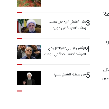
عة"
3
نائب "الثنائي" يردّ على قاسم...
ونائب "الحزب" عن عون:
"انشالله خير"
يا
4
الرئيس الإيراني: التواصل مع
المرشد "صعب جداً" في الوقت
الحالي
لال
5
من يصدّق الشيخ نعيم؟
اعف