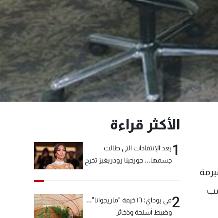
الأكثر قراءة
1
بعد الإنتقادات التي طالت
جسمها... جورجينا رودريغيز تخرج
برمة
عن صمتها
امب
2
في بوداي: ١٦ خيمة "ماريجوانا"...
وضبط أسلحة وذخائر