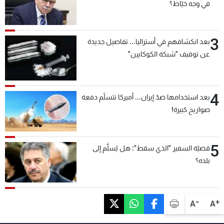
في وجه خيّاط؟
3
بعد انكشافهم في أستراليا... تفاصيل جديدة
عن توقيف "شبكة الكوكايين"
4
بعد استخدامها ضدّ إيران... أميركا تتسلّم دفعة
صواريخ كبيرة!
5
قضيّة السفير "الذي سقط": هل يُسلَّم إلى
بلده؟
-
+
A
A