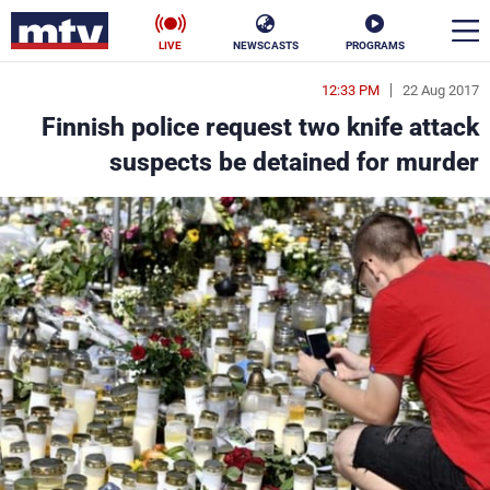
LIVE
NEWSCASTS
PROGRAMS
12:33 PM
22 Aug 2017
en
Finnish police request two knife attack
الأخبار
suspects be detained for murder
سياسة
ناس
إقتصاد
فن
منوعات
رياضة
كأس العالم
البرامج
جدول البرامج