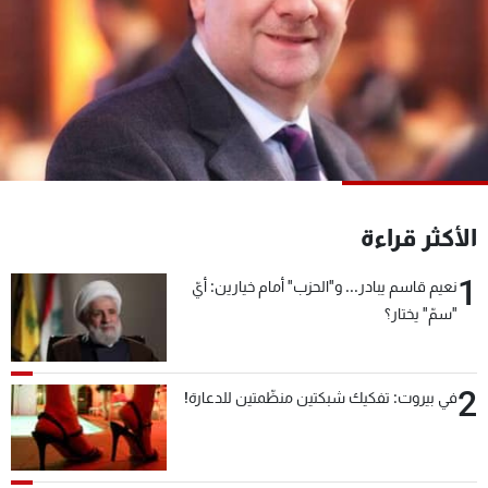
شاهد البرامج
الترددات
عن MTV
وظائف
الإنـتـاج
تواصل معنا
لاعلاناتكم
شروط الإسـتخدام
سياسة الخصوصية
الأكثر قراءة
1
نعيم قاسم يبادر... و"الحزب" أمام خيارين: أيّ
"سمّ" يختار؟
2
في بيروت: تفكيك شبكتين منظّمتين للدعارة!