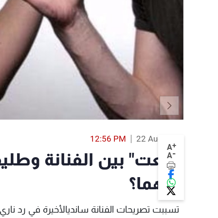
12:56 PM
22 Aug 2017
+
A
-
"ولعت" بين الفنانة وطليق
A
بينهما؟
تسببت تصريحات
الفنانة ساندي
الأخيرة في رد نار