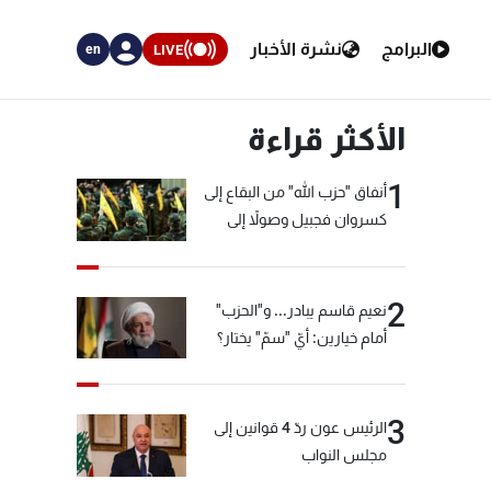
البرامج
نشرة الأخبار
LIVE
en
الأكثر قراءة
1
أنفاق "حزب الله" من البقاع إلى
كسروان فجبيل وصولاً إلى
المختارة... التفاصيل في نشرة
الأخبار بعد قليل
2
نعيم قاسم يبادر... و"الحزب"
أمام خيارين: أيّ "سمّ" يختار؟
3
الرئيس عون ردّ 4 قوانين إلى
مجلس النواب