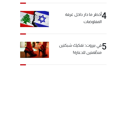
4
أخطر ما دار داخل غرفة
المفاوضات
5
في بيروت: تفكيك شبكتين
منظّمتين للدعارة!