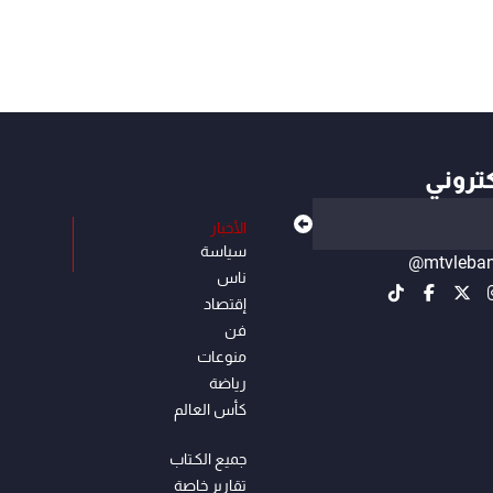
كتروني
الأخبار
سياسة
@mtvleba
ناس
إقتصاد
فن
منوعات
رياضة
كأس العالم
جميع الكـتاب
تقارير خاصة