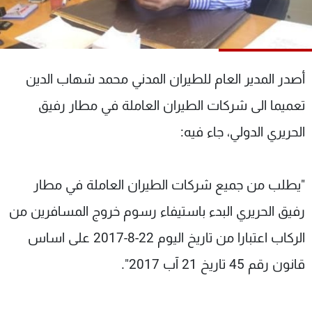
شاهد البرامج
الترددات
أصدر المدير العام للطيران المدني محمد شهاب الدين
عن MTV
وظائف
الإنـتـاج
تواصل معنا
تعميما الى شركات الطيران العاملة في مطار رفيق
لاعلاناتكم
شروط الإسـتخدام
سياسة الخصوصية
الحريري الدولي، جاء فيه:
"يطلب من جميع شركات الطيران العاملة في مطار
رفيق الحريري البدء باستيفاء رسوم خروج المسافرين من
الركاب اعتبارا من تاريخ اليوم 22-8-2017 على اساس
قانون رقم 45 تاريخ 21 آب 2017".