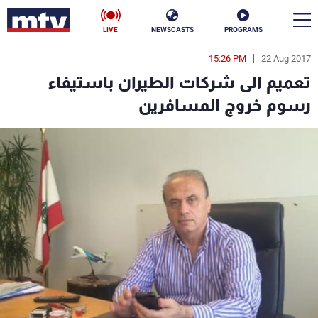
LIVE
NEWSCASTS
PROGRAMS
15:26 PM
22 Aug 2017
en
تعميم الى شركات الطيران باستيفاء
الأخبار
رسوم خروج المسافرين
سياسة
ناس
إقتصاد
فن
منوعات
رياضة
كأس العالم
البرامج
جدول البرامج