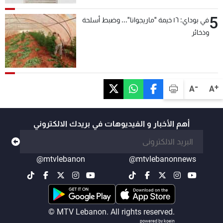
5
في بوداي: ١٦ خيمة "ماريجوانا"... وضبط أسلحة
وذخائر
-
+
A
A
أهم الأخبار و الفيديوهات في بريدك الالكتروني
@mtvlebanon
@mtvlebanonnews
© MTV Lebanon. All rights reserved.
powered by koein