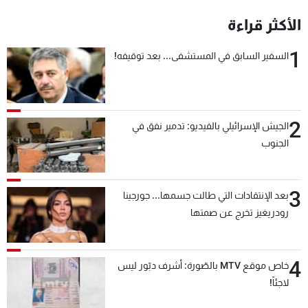
الأكثر قراءة
1
السفير السابق في المستشفى... بعد توقيفه!
2
الجيش الإسرائيلي بالفيديو: تدمير نفق في
الجنوب
3
بعد الإنتقادات التي طالت جسمها... جورجينا
رودريغيز تخرج عن صمتها
4
خاص موقع MTV بالصّورة: أشرف دبّور ليس
لاجئاً!