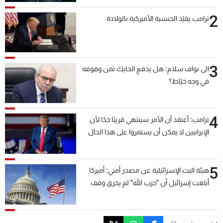
2
ترامب يقيّد الجنسية الأميركية بالولادة
3
الى نواف سلام: هل يدفع الحايك ثمن وقوفه
في وجه خيّاط؟
4
ترامب: أعتقد أن الأمر سينتهي قريبًا جدًا لأن
الإيرانيين لا يمكن أن يستمروا على هذا الحال
5
هيئة البث الإسرائيلية عن مصدر أمني: أميركا
أبلغت إسرائيل أن "حزب الله" لم يخرق وقف
إطلاق النار أمس في مجدل زون وطلبت منها
عدم التصعيد خشية أن يؤثر ذلك على مفاوضات
روما