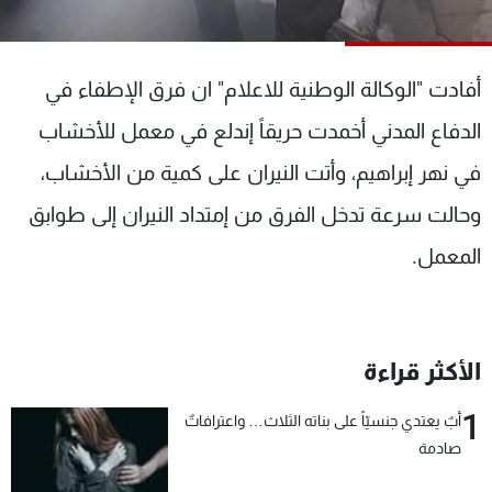
شاهد البرامج
الترددات
أفادت "الوكالة الوطنية للاعلام" ان فرق الإطفاء في
عن MTV
وظائف
الدفاع المدني أخمدت حريقاً إندلع في معمل للأخشاب
الإنـتـاج
تواصل معنا
في نهر إبراهيم، وأتت النيران على كمية من الأخشاب،
لاعلاناتكم
شروط الإسـتخدام
سياسة الخصوصية
وحالت سرعة تدخل الفرق من إمتداد النيران إلى طوابق
المعمل.
الأكثر قراءة
1
أبٌ يعتدي جنسيّاً على بناته الثلاث… واعترافاتٌ
صادمة