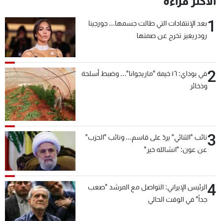
الأكثر قراءة
1
بعد الإنتقادات التي طالت جسمها... جورجينا
رودريغيز تخرج عن صمتها
2
في بوداي: ١٦ خيمة "ماريجوانا"... وضبط أسلحة
وذخائر
3
نائب "الثنائي" يردّ على قاسم... ونائب "الحزب"
عن عون: "انشالله خير"
4
الرئيس الإيراني: التواصل مع المرشد "صعب
جداً" في الوقت الحالي