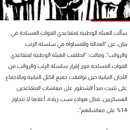
شاهد البرامج
الترددات
سألت الهيئة الوطنية لمتقاعدي القوات المسلحة في
عن MTV
وظائف
الإنـتـاج
تواصل معنا
بيان، عن "العدالة والمساواة في سلسلة الرتب
لاعلاناتكم
شروط الإسـتخدام
سياسة الخصوصية
والرواتب"، وقالت: "انطلقت الهيئة الوطنية لمتقاعدي
القوات المسلحة فور إقرار سلسلة الرتب والرواتب من
اللجان النيابية حين توافقت جميع الكتل النيابية وبالاجماع
على تثبيت مبدأ الشطور على معاشات المتقاعدين
العسكريين. فنال هولاء نسب زيادة، أعلاها لا تتجاوز
14% على معاشاتهم".