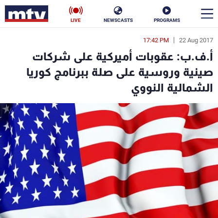
LIVE
NEWSCASTS
PROGRAMS
17:42 PM
22 Aug 2017
en
أ.ف.ب: عقوبات أميركية على شركات
الأخبار
صينية وروسية على صلة ببرنامج كوريا
الشمالية النووي
سياسة
ناس
إقتصاد
فن
منوعات
رياضة
كأس العالم
البرامج
جدول البرامج