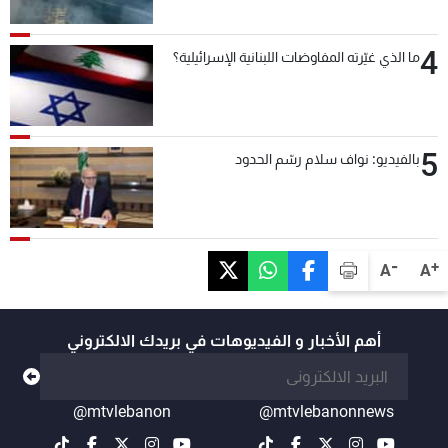
4
ما الذي غيّرته المفاوضات اللبنانية الإسرائيلية؟
5
بالفيديو: نواف سلام رسّم الحدود
-
+
A
A
أهم الأخبار و الفيديوهات في بريدك الالكتروني
@mtvlebanon
@mtvlebanonnews