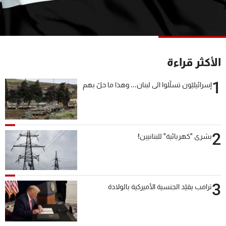
شاهد البرامج
الترددات
عن MTV
وظائف
الأكثر قراءة
الإنـتـاج
تواصل معنا
لاعلاناتكم
شروط الإسـتخدام
1
إسرائيليّون تسلّلوا الى لبنان... وهذا ما حلّ بهم
سياسة الخصوصية
2
بشرى "كهربائية" للبنانيين!
3
ترامب يقيّد الجنسية الأميركية بالولادة