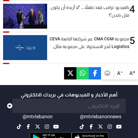
4
بالفيديو: ترامب يُنقذ طفلاً... "لا أريده أن يكون
مثل بايدن"!
5
مجموعة CMA CGM عبر شركتها التابعة CEVA
Logistics تُنجز الاستحواذ على مجموعة فتّال
-
+
A
A
أهم الأخبار و الفيديوهات في بريدك الالكتروني
@mtvlebanon
@mtvlebanonnews