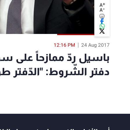
+
A
-
A
12:16 PM
24 Aug 2017
باسيل ردّ ممازحاً على س
دفتر الشّروط: "الدّفتر طو