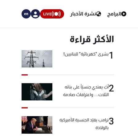
البرامج
نشرة الأخبار
LIVE
en
الأكثر قراءة
1
بشرى "كهربائية" للبنانيين!
2
أبٌ يعتدي جنسيّاً على بناته
الثلاث… واعترافاتٌ صادمة
3
ترامب يقيّد الجنسية الأميركية
بالولادة