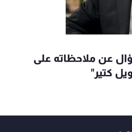
ؤال عن ملاحظاته على
يل كتير"