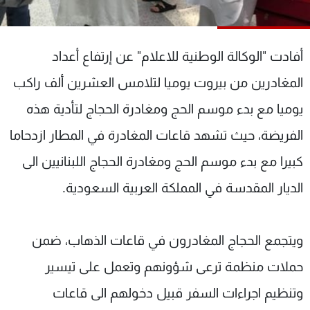
شاهد البرامج
الترددات
أفادت "الوكالة الوطنية للاعلام" عن إرتفاع أعداد
عن MTV
وظائف
المغادرين من بيروت يوميا لتلامس العشرين ألف راكب
الإنـتـاج
تواصل معنا
يوميا مع بدء موسم الحج ومغادرة الحجاج لتأدية هذه
لاعلاناتكم
شروط الإسـتخدام
سياسة الخصوصية
الفريضة، حيث تشهد قاعات المغادرة في المطار ازدحاما
كبيرا مع بدء موسم الحج ومغادرة الحجاج اللبنانيين الى
الديار المقدسة في المملكة العربية السعودية.
ويتجمع الحجاج المغادرون في قاعات الذهاب، ضمن
حملات منظمة ترعى شؤونهم وتعمل على تيسير
وتنظيم اجراءات السفر قبيل دخولهم الى قاعات