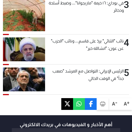
3
في بوداي: ١٦ خيمة "ماريجوانا"... وضبط أسلحة
وذخائر
4
نائب "الثنائي" يردّ على قاسم... ونائب "الحزب"
عن عون: "انشالله خير"
5
الرئيس الإيراني: التواصل مع المرشد "صعب
جداً" في الوقت الحالي
-
+
A
A
أهم الأخبار و الفيديوهات في بريدك الالكتروني