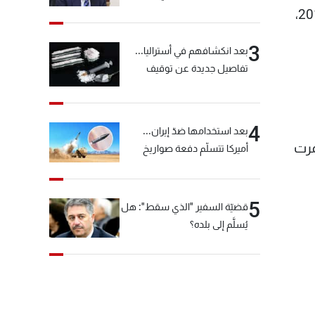
خيّاط؟
والزلزال الذي بلغت شدته 6 درجات ودمر مناطق واسعة من المنطقة الجبلية في ساعة مبكرة يوم 24 آب 2016،
3
بعد انكشافهم في أستراليا...
تفاصيل جديدة عن توقيف
"شبكة الكوكايين"
4
بعد استخدامها ضدّ إيران...
مرت
أميركا تتسلّم دفعة صواريخ
كبيرة!
5
قضيّة السفير "الذي سقط": هل
يُسلَّم إلى بلده؟