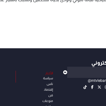
كتروني
الأخبار
سياسة
@mtvleba
ناس
إقتصاد
فن
منوعات