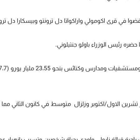
ضره رئيس الوزراء باولو جنتيلوني.
وقدرت قيمة الخسائر والاضرار التي لحقت بمنازل ومستشفيات ومد
تشرين الاول/اكتوبر وزلزال متوسط في كانون الثاني مما 
جات جزيرة إسكيا السياحية قبالة نابولي واودى بحياة شخصين وتسبب بانهيار ع