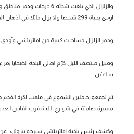
اودى بحياة 299 شخصا ولا يزال ماثلا في أذهان الايطاليين.
ودمر الزلزال مساحات كبيرة من اماتريتشي وأودى بحياة 249 شخصا من سكانها وقرية اكومولي 
وقبيل منتصف الليل كرّم اهالي البلدة الضحايا بق
ساعتين.
ثم تجمعوا حاملين الشموع في ملعب لكرة القدم جر
مسيرة صامتة في شوارع البلدة قرب انقاض العديد
وكشف رئيس بلدية اماتريتشي سيرجو بيروتزي عن 