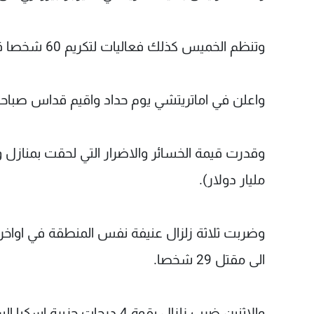
وتنظم الخميس كذلك فعاليات لتكريم 60 شخصا قضوا في قرى اكومولي واراكواتا دل ترونتو وبيسكارا دل ترونتو.
واعلن في اماتريتشي يوم حداد واقيم قداس صباحا ح
مليار دولار).
وضربت ثلاثة زلزال عنيفة نفس المنطقة في اواخر 
الى مقتل 29 شخصا.
والاثنين ضرب زلزال بقوة 4 در