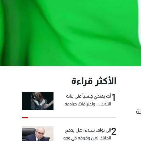
الأكثر قراءة
1
أبٌ يعتدي جنسيّاً على بناته
الثلاث… واعترافاتٌ صادمة
نة
2
الى نواف سلام: هل يدفع
الحايك ثمن وقوفه في وجه