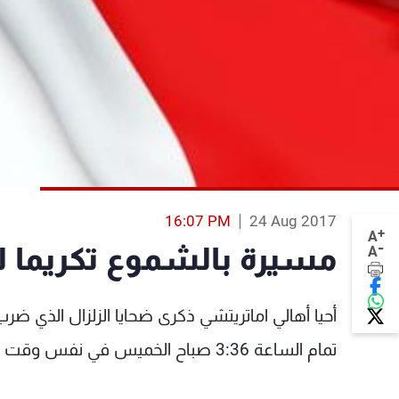
16:07 PM
24 Aug 2017
+
A
-
مسيرة بالشموع تكريما لض
A
أحيا أهالي اماتريتشي ذكرى ضحايا الزلزال الذي ض
تمام الساعة 3:36 صباح الخميس في نفس وقت وقوع الكارثة.