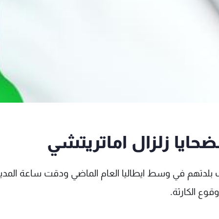
حايا زلزال اماتريتشي
رب بلدتهم في وسط ايطاليا العام الماضي ودقت ساعة المدي