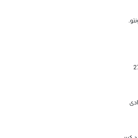
ارس وكنائس بنحو 23،55 مليار يورو (27،7
ادى
دد كبير