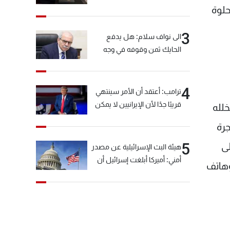
حلوة
3
الى نواف سلام: هل يدفع
الحايك ثمن وقوفه في وجه
خيّاط؟
4
ترامب: أعتقد أن الأمر سينتهي
قريبًا جدًا لأن الإيرانيين لا يمكن
لله
أن يستمروا على هذا الحال
جرة
5
لى
هيئة البث الإسرائيلية عن مصدر
أمني: أميركا أبلغت إسرائيل أن
وهاتف
"حزب الله" لم يخرق وقف إطلاق
النار أمس في مجدل زون
وطلبت منها عدم التصعيد
خشية أن يؤثر ذلك على
مفاوضات روما