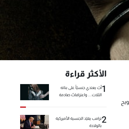
الأكثر قراءة
1
أبٌ يعتدي جنسيّاً على بناته
الثلاث… واعترافاتٌ صادمة
ويج
2
ترامب يقيّد الجنسية الأميركية
بالولادة