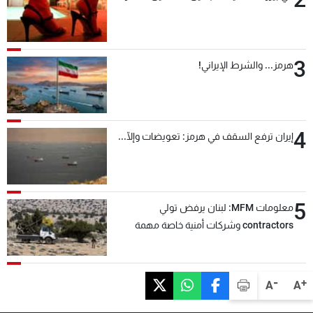
3
هرمز... والشرط الإيراني!
4
إيران ترفع السقف في هرمز: تعويضات وإلّا...
5
معلومات MFM: لبنان يرفض تولي
contractors وشركات أمنية خاصة مهمة
التحقق من نزع سلاح "حزب الله"
-
+
A
A