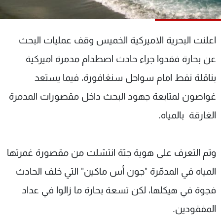
شاهد البرامج
الترددات
اعلنت البحرية الاميركية الخميس وقف عمليات البحث
عن MTV
وظائف
عن بحارة فقدوا جراء حادث اصطدام مدمرة اميركية
الإنـتـاج
تواصل معنا
بناقلة نفط امام سواحل سنغافورة، فيما يستعد
لاعلاناتكم
شروط الإسـتخدام
سياسة الخصوصية
غواصون لمتابعة جهود البحث داخل مقصورات المدمرة
الغارقة بالمياه.
وتم التعرف على هوية جثة انتشلت من مقصورة غمرتها
المياه في المدمّرة "جون أس ماكين" التي خلف الحادث
فجوة في هيكلها، لكن تسعة بحارة ما زالوا في عداد
المفقودين.