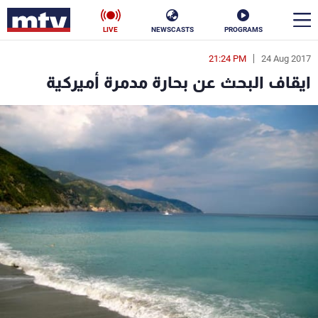
LIVE
NEWSCASTS
PROGRAMS
21:24 PM
24 Aug 2017
en
ايقاف البحث عن بحارة مدمرة أميركية
الأخبار
سياسة
ناس
إقتصاد
فن
منوعات
رياضة
كأس العالم
البرامج
جدول البرامج