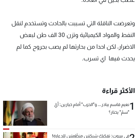
وتعرضت الناقلة التي تسببت بالحادث وتستخدم لنقل
النفط والمواد الكيميائية وتزن 30 الف طن لبعض
الاضرار، لكن احدا من بحارتها لم يصب بجروح كما لم
يحدث فيها اي تسرب.
الأكثر قراءة
1
نعيم قاسم يبادر... و"الحزب" أمام خيارين: أيّ
"سمّ" يختار؟
2
في بيروت: تفكيك شبكتين منظّمتين للدعارة!