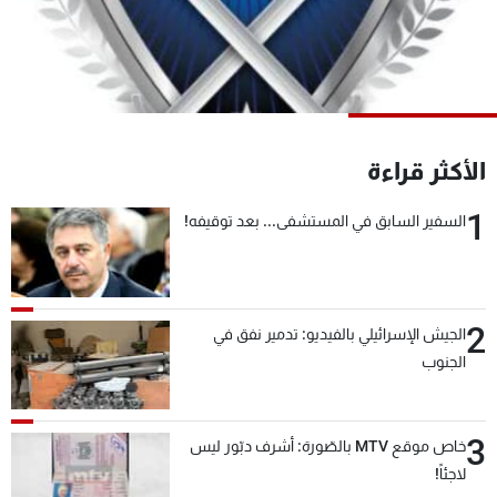
شاهد البرامج
الترددات
عن MTV
وظائف
الإنـتـاج
تواصل معنا
الأكثر قراءة
لاعلاناتكم
شروط الإسـتخدام
سياسة الخصوصية
1
السفير السابق في المستشفى... بعد توقيفه!
2
الجيش الإسرائيلي بالفيديو: تدمير نفق في
الجنوب
3
خاص موقع MTV بالصّورة: أشرف دبّور ليس
لاجئاً!