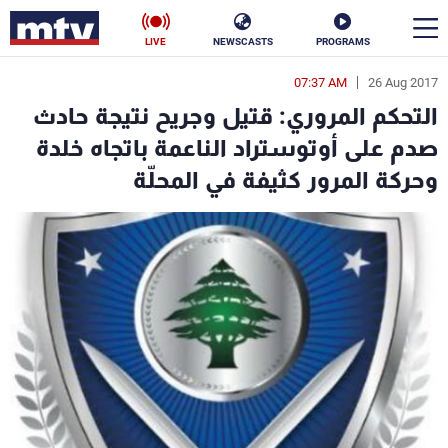
LIVE
NEWSCASTS
PROGRAMS
07:37 AM
26 Aug 2017
en
التحكم المروري: قتيل وجريح نتيجة حادث
الأخبار
صدم على أوتوستراد الناعمة باتجاه خلدة
وحركة المرور كثيفة في المحلّة
سياسة
ناس
إقتصاد
فن
منوعات
رياضة
كأس العالم
البرامج
جدول البرامج