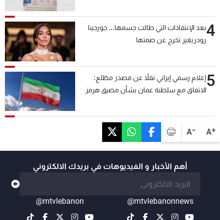
4
بعد الإنتقادات التي طالت جسمها... جورجينا
رودريغيز تخرج عن صمتها
5
إعلام رسمي إيراني نقلاً عن مصدر مطّلع:
الاتفاق مع سلطنة عمان بشأن مضيق هرمز
سيتأجل ما دامت أميركا تهدد إيران
-
+
A
A
أهم الأخبار و الفيديوهات في بريدك الالكتروني
@mtvlebanon
@mtvlebanonnews