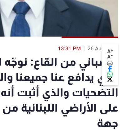
13:31 PM
26 Aug 2017
+
A
-
A
حاصباني من القاع: نوجّه ا
الذي يدافع عنا جميعنا وال
التضحيات والذي أثبت أن
على الأراضي اللبنانية من
جهة