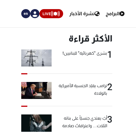
البرامج
نشرة الأخبار
LIVE
en
الأكثر قراءة
1
بشرى "كهربائية" للبنانيين!
2
ترامب يقيّد الجنسية الأميركية
بالولادة
3
أبٌ يعتدي جنسيّاً على بناته
الثلاث… واعترافاتٌ صادمة