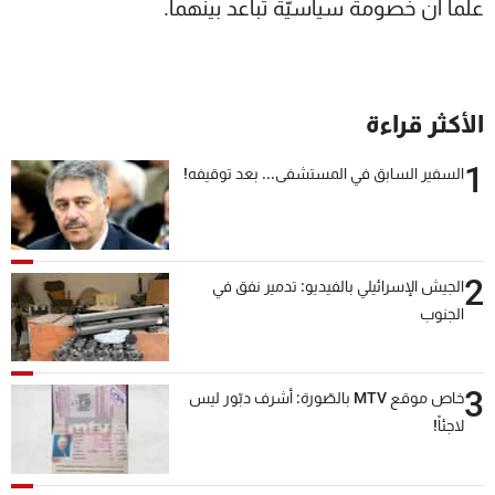
علماً أنّ خصومة سياسيّة تباعد بينهما.
الأكثر قراءة
1
السفير السابق في المستشفى... بعد توقيفه!
2
الجيش الإسرائيلي بالفيديو: تدمير نفق في
الجنوب
3
خاص موقع MTV بالصّورة: أشرف دبّور ليس
لاجئاً!