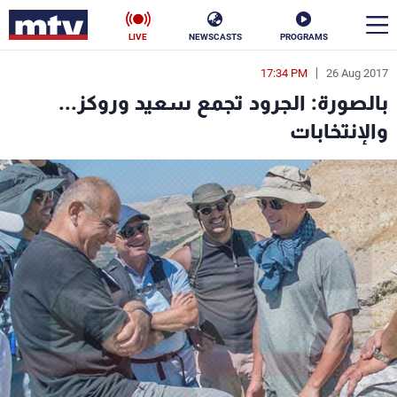
LIVE
NEWSCASTS
PROGRAMS
17:34 PM
26 Aug 2017
en
بالصورة: الجرود تجمع سعيد وروكز...
الأخبار
والإنتخابات
سياسة
ناس
إقتصاد
فن
منوعات
رياضة
كأس العالم
البرامج
جدول البرامج