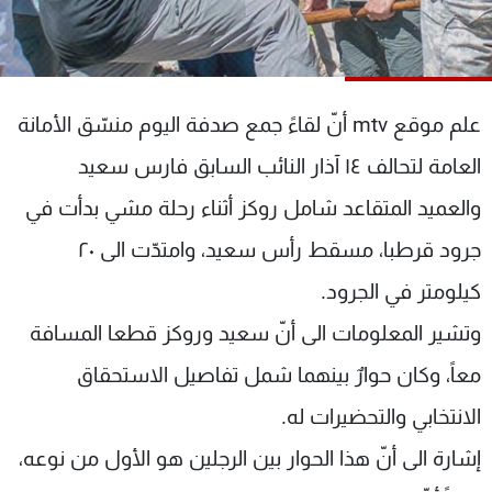
شاهد البرامج
الترددات
علم موقع mtv أنّ لقاءً جمع صدفة اليوم منسّق الأمانة
عن MTV
وظائف
الإنـتـاج
تواصل معنا
العامة لتحالف ١٤ آذار النائب السابق فارس سعيد
لاعلاناتكم
شروط الإسـتخدام
سياسة الخصوصية
والعميد المتقاعد شامل روكز أثناء رحلة مشي بدأت في
جرود قرطبا، مسقط رأس سعيد، وامتدّت الى ٢٠
كيلومتر في الجرود.
وتشير المعلومات الى أنّ سعيد وروكز قطعا المسافة
معاً، وكان حوارٌ بينهما شمل تفاصيل الاستحقاق
الانتخابي والتحضيرات له.
إشارة الى أنّ هذا الحوار بين الرجلين هو الأول من نوعه،