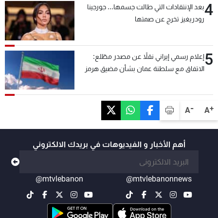
4
بعد الإنتقادات التي طالت جسمها... جورجينا
رودريغيز تخرج عن صمتها
5
إعلام رسمي إيراني نقلاً عن مصدر مطّلع:
الاتفاق مع سلطنة عمان بشأن مضيق هرمز
سيتأجل ما دامت أميركا تهدد إيران
-
+
A
A
أهم الأخبار و الفيديوهات في بريدك الالكتروني
@mtvlebanon
@mtvlebanonnews