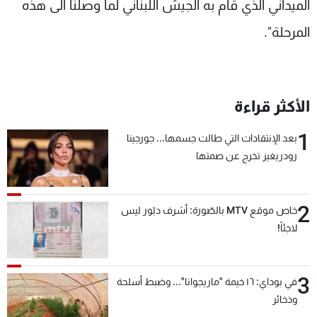
الميداني الذي قام به الجيش اللبناني لما وصلنا الى هذه
المرحلة".
الأكثر قراءة
1
بعد الإنتقادات التي طالت جسمها... جورجينا
رودريغيز تخرج عن صمتها
2
خاص موقع MTV بالصّورة: أشرف دبّور ليس
لاجئاً!
3
في بوداي: ١٦ خيمة "ماريجوانا"... وضبط أسلحة
وذخائر