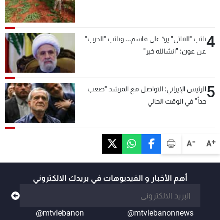
4
نائب "الثنائي" يردّ على قاسم... ونائب "الحزب"
عن عون: "انشالله خير"
5
الرئيس الإيراني: التواصل مع المرشد "صعب
جداً" في الوقت الحالي
-
+
A
A
أهم الأخبار و الفيديوهات في بريدك الالكتروني
@mtvlebanon
@mtvlebanonnews