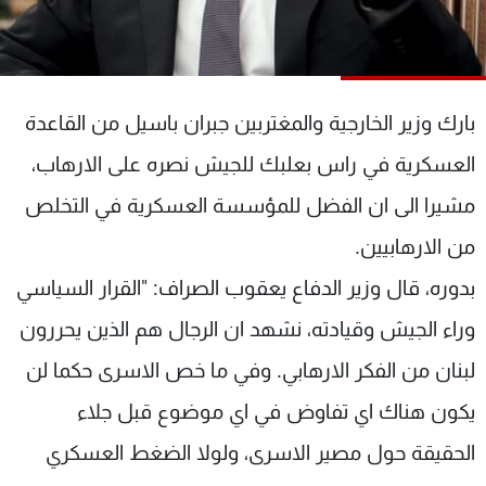
شاهد البرامج
الترددات
بارك وزير الخارجية والمغتربين جبران باسيل من القاعدة
عن MTV
وظائف
الإنـتـاج
تواصل معنا
العسكرية في راس بعلبك للجيش نصره على الارهاب،
لاعلاناتكم
شروط الإسـتخدام
سياسة الخصوصية
مشيرا الى ان الفضل للمؤسسة العسكرية في التخلص
من الارهابيين.
بدوره، قال وزير الدفاع يعقوب الصراف: "القرار السياسي
وراء الجيش وقيادته، نشهد ان الرجال هم الذين يحررون
لبنان من الفكر الارهابي. وفي ما خص الاسرى حكما لن
يكون هناك اي تفاوض في اي موضوع قبل جلاء
الحقيقة حول مصير الاسرى، ولولا الضغط العسكري