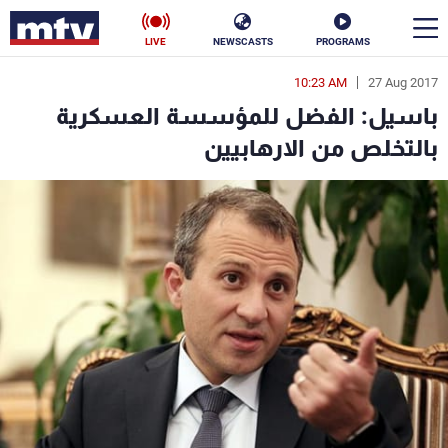
LIVE
NEWSCASTS
PROGRAMS
10:23 AM
27 Aug 2017
en
باسيل: الفضل للمؤسسة العسكرية
الأخبار
بالتخلص من الارهابيين
سياسة
ناس
إقتصاد
فن
منوعات
رياضة
كأس العالم
البرامج
جدول البرامج