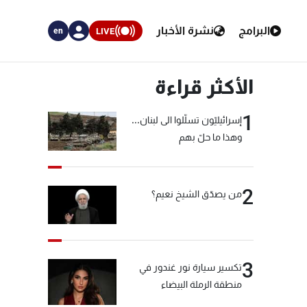
البرامج
نشرة الأخبار
LIVE
en
الأكثر قراءة
1
إسرائيليّون تسلّلوا الى لبنان...
وهذا ما حلّ بهم
2
من يصدّق الشيخ نعيم؟
3
تكسير سيارة نور غندور في
منطقة الرملة البيضاء