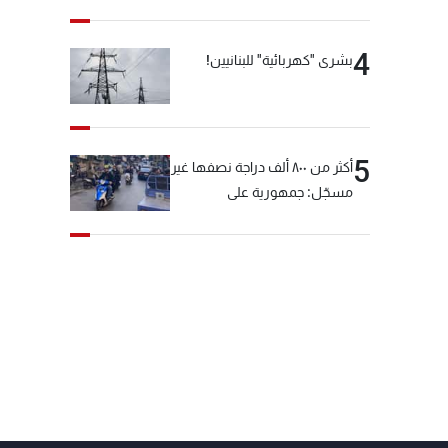
4
بشرى "كهربائية" للبنانيين!
5
أكثر من ٨٠٠ ألف دراجة نصفها غير
مسجّل: جمهورية على
"دولابَين"!