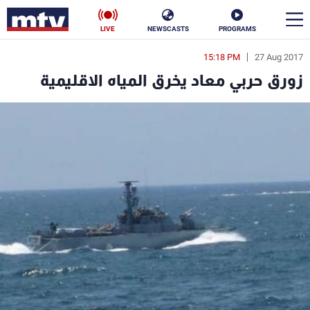
LIVE
NEWSCASTS
PROGRAMS
15:18 PM
27 Aug 2017
en
زورق حربي معاد يخرق المياه الاقليمية
الأخبار
سياسة
ناس
إقتصاد
فن
منوعات
رياضة
كأس العالم
البرامج
جدول البرامج