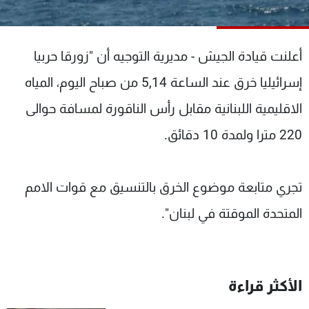
شاهد البرامج
الترددات
أعلنت قيادة الجيش - مديرية التوجيه أن "زورقا حربيا
عن MTV
وظائف
إسرائيليا خرق عند الساعة 5,14 من صباح اليوم، المياه
الإنـتـاج
تواصل معنا
الاقليمية اللبنانية مقابل رأس الناقورة لمسافة حوالى
لاعلاناتكم
شروط الإسـتخدام
سياسة الخصوصية
220 مترا ولمدة 10 دقائق.
تجري متابعة موضوع الخرق بالتنسيق مع قوات الامم
المتحدة الموقتة في لبنان".
الأكثر قراءة