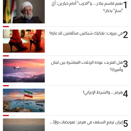
1
نعيم قاسم يبادر... و"الحزب" أمام خيارين: أيّ
"سمّ" يختار؟
2
في بيروت: تفكيك شبكتين منظّمتين للدعارة!
3
هل اقتربت عودة الرحلات المباشرة بين لبنان
وأميركا؟
4
هرمز... والشرط الإيراني!
5
إيران ترفع السقف في هرمز: تعويضات وإلّا...