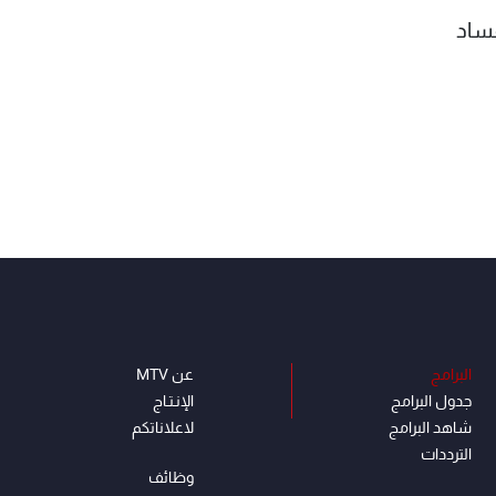
فساد
البرامج
عن MTV
جدول البرامج
الإنـتـاج
شاهد البرامج
لاعلاناتكم
الترددات
وظائف