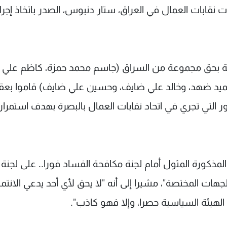
 نقابات العمال في العراق، ستار دنبوس، الصدر باتخاذ إجرا
بة بحق مجموعة من السراق (جاسم محمد حمزة، كاظم علي ع
يد ضهد، وخالد علي ضايف، وحسين علي ضايف) قاموا بعق
التي تجري في اتحاد نقابات العمال بالبصرة بهدف استمرا
لمذكورة المثول أمام لجنة مكافحة الفساد فورا.. على لجنة
 المختصة"، مشيرا إلى أنه "لا يحق لأي أحد يدعي الانتماء 
ن الهيئة السياسية حصرا، وإلا فهو كاذب".