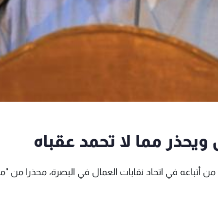
أعلن زعيم التيار الصدري مقتدى الصدر براءته من 7 من أتباعه في اتحاد نقابات العمال في البصرة، محذرا من "