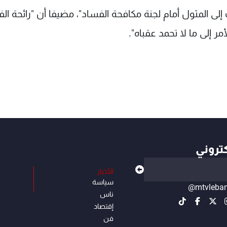
ى المثول أمام لجنة مكافحة الفساد"، مضيفا أن "رائحة ال
ر إلى ما لا تحمد عقباه".
كتروني
الأخبار
سياسة
@mtvleba
ناس
إقتصاد
فن