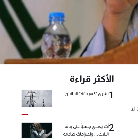
الأكثر قراءة
1
بشرى "كهربائية" للبنانيين!
ما لا
2
أبٌ يعتدي جنسيّاً على بناته
الثلاث… واعترافاتٌ صادمة