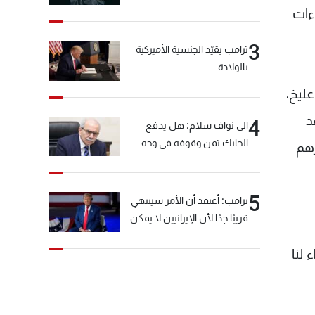
ءات
3
ترامب يقيّد الجنسية الأميركية
بالولادة
ليخ،
د
4
الى نواف سلام: هل يدفع
الحايك ثمن وقوفه في وجه
رهم
خيّاط؟
5
ترامب: أعتقد أن الأمر سينتهي
قريبًا جدًا لأن الإيرانيين لا يمكن
أن يستمروا على هذا الحال
لنا