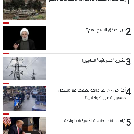
1
شاهد البرامج
الترددات
2
من يصدّق الشيخ نعيم؟
عن MTV
وظائف
الإنـتـاج
تواصل معنا
لاعلاناتكم
شروط الإسـتخدام
سياسة الخصوصية
3
بشرى "كهربائية" للبنانيين!
4
أكثر من ٨٠٠ ألف دراجة نصفها غير مسجّل:
جمهورية على "دولابَين"!
5
ترامب يقيّد الجنسية الأميركية بالولادة