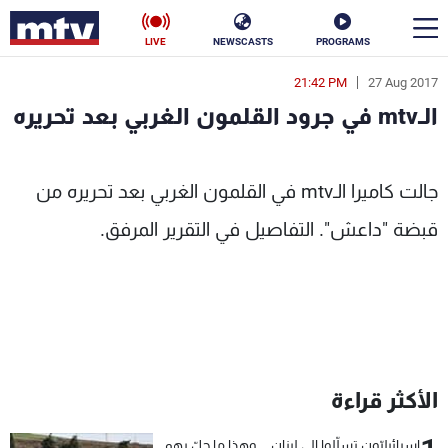
LIVE
NEWSCASTS
PROGRAMS
21:42 PM
27 Aug 2017
en
الـmtv في جرود القلمون الغربي بعد تحريره
الأخبار
الغربي بعد تحريره - MTV Lebanon
سياسة
ناس
جالت كاميرا الـmtv في القلمون الغربي بعد تحريره من
قبضة "داعش". التفاصيل في التقرير المرفق.
إقتصاد
فن
منوعات
رياضة
كأس العالم
الأكثر قراءة
البرامج
جدول البرامج
إسرائيليّون تسلّلوا الى لبنان... وهذا ما حلّ بهم