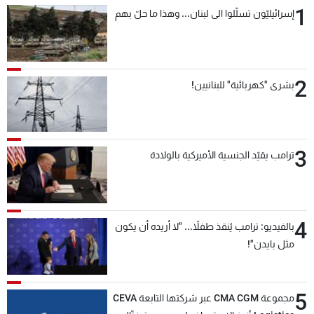
1
إسرائيليّون تسلّلوا الى لبنان... وهذا ما حلّ بهم
2
بشرى "كهربائية" للبنانيين!
3
ترامب يقيّد الجنسية الأميركية بالولادة
4
بالفيديو: ترامب يُنقذ طفلاً... "لا أريده أن يكون
مثل بايدن"!
5
مجموعة CMA CGM عبر شركتها التابعة CEVA