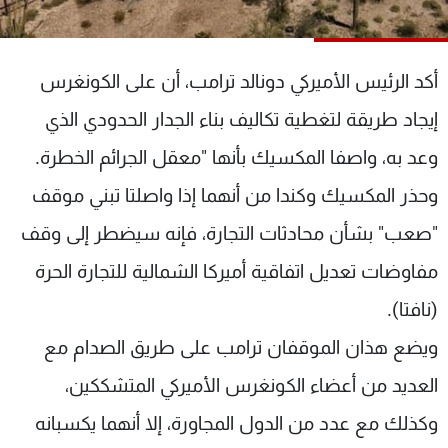
شاهد البرامج
الترددات
أكد الرئيس الأميركي دونالد ترامب، أن على الكونغرس
عن MTV
وظائف
إيجاد طريقة لتغطية تكاليف بناء الجدار الحدودي الذي
الإنـتـاج
تواصل معنا
وعد به، واصفا المكسيك بأنها "معقل الجرائم الخطرة.
لاعلاناتكم
شروط الإسـتخدام
سياسة الخصوصية
وحذر المكسيك وكندا من أنهما إذا واصلتا تبني موقف
"صعب" بشأن محادثات التجارة، فإنه سيضطر إلى وقف
مفاوضات تعديل اتفاقية أميركا الشمالية للتجارة الحرة
(نافتا).
ويضع هذان الموقفان ترامب على طريق الصدام مع
العديد من أعضاء الكونغرس الأميركي المتشككين،
وكذلك مع عدد من الدول المجاورة، إلا أنهما يكسبانه