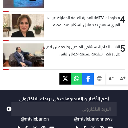
4
معلومات MTV: المديرة العامة للجمارك غراسيا
القزي ستفتح بعد قليل السكانر عند نقطة
المصنع لتسهيل عملية التصدير البري إلى
السعودية والدول العربية
5
النائب العام الاستئنافي القاضي رجا حموش ادعى
على رياض سلامة بسرقة اموال الناس
وتأسيس شركات وهمية بهدف شراء أسهم
مصرفية وتهريبها وتبييض اموال
-
+
A
A
أهم الأخبار و الفيديوهات في بريدك الالكتروني
@mtvlebanon
@mtvlebanonnews