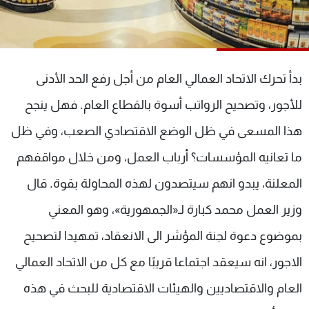
شاهد البرامج
الترددات
بدأ تحرك الاتحاد العمالي العام من أجل رفع الحد الأدنى
عن MTV
وظائف
الإنـتـاج
تواصل معنا
للأجور، وتصحيح الرواتب أسوة بالقطاع العام. فهل ينجح
لاعلاناتكم
شروط الإسـتخدام
سياسة الخصوصية
هذا المسعى في ظل الوضع الاقتصادي الصعب، وفي ظل
ما تعانيه المؤسسات؟ أرباب العمل، ومن خلال مواقفهم
المعلنة، يبدو انهم سيتصدون لهذه المحاولة بقوة. قال
وزير العمل محمد كبارة لـ«الجمهورية»، وهو المعني
بموضوع دعوة لجنة المؤشر الى الانعقاد، تمهيدا لتصحيح
الاجور، انه سيعقد اجتماعا قريبًا مع كل من الاتحاد العمالي
العام والاقتصاديين والهيئات الاقتصادية للبحث في هذه