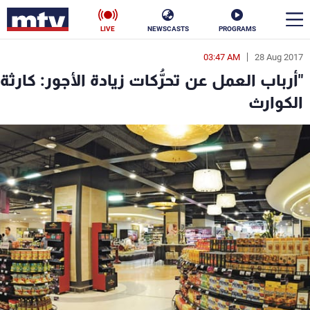
LIVE
NEWSCASTS
PROGRAMS
03:47 AM
28 Aug 2017
en
"أرباب العمل عن تحرُّكات زيادة الأجور: كارثة
الأخبار
الكوارث
سياسة
ناس
إقتصاد
فن
منوعات
رياضة
كأس العالم
البرامج
جدول البرامج