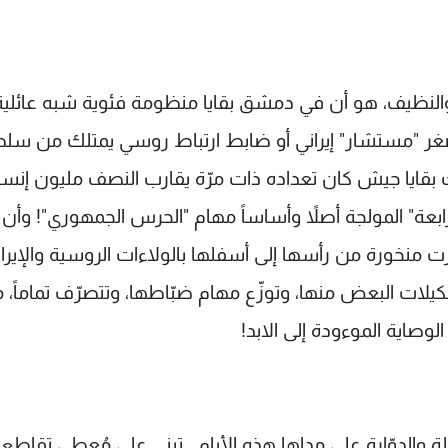
مر والنظيف، هو أن في دمشق بقايا منظومة فئوية شبه عائلية
صغر "مستشار" إيراني أو ضابط ارتباط روسي يمتلك من سل
بقايا جيش كان تعداده ذات مرّة يقارب النصف مليون إنس
رابعة" المولجة أصلاً وأساساً مهام "الحرس الجمهوري"! وأن
 منخورة من رأسها إلى أسفلها بالولاءات الروسية والإيران
كيلات البعض منها، وتوزّع مهام ضبّاطها، وتتصرّف تماماً، م
وصاية الموءودة إلى الابد!
ة والدوّارة على مداها هذه الأيام.. تبني على مُعطى تقاطع