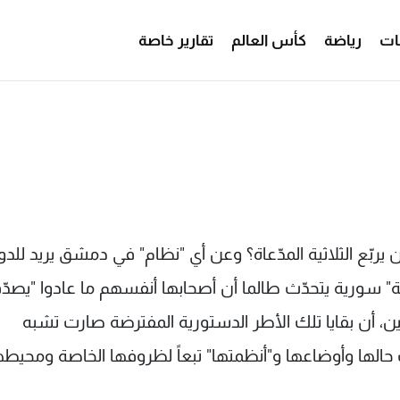
ات
رياضة
كأس العالم
تقارير خاصة
يربّع الثلاثية المدّعاة؟ وعن أي "نظام" في دمشق يريد للدو
لة" سورية يتحدّث طالما أن أصحابها أنفسهم ما عادوا "يصد
رفين، أن بقايا تلك الأطر الدستورية المفترضة صارت تشبه
ف حالها وأوضاعها و"أنظمتها" تبعاً لظروفها الخاصة ومحيطه