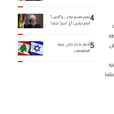
4
نعيم قاسم يبادر... و"الحزب"
أمام خيارين: أيّ "سمّ" يختار؟
طة
5
أخطر ما دار داخل غرفة
ان
المفاوضات
ية
ثلما