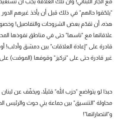
مع الجار اللبناني! وأن تلك العلاقة يجب أن تستعيد 
"يلحّقوا حالهم" في ذلك قبل أن يأخذ غيرهم الدور
هذه، أن تقدّم بعض الشروحات والتفاصيل! وخصوصاً 
علاقاتها مع "ناسها" حتى في مناطق نفوذها المحمي
قادرة على "إعادة العلاقات" بين دمشق وأدلب! أو ب
غير قادرة حتى على "تركيز" وقوفها (الموقت) على ا
حبذا لو يتواضع "حزب الله" قليلاً، ويخفّف عن لبنان و
محاولة "التنسيق" بين جماعة بني حوث والرئيس ال
و"انتصاراتها"!