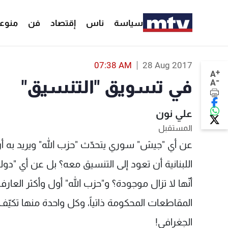
سياسة
ناس
إقتصاد
فن
منوع
07:38 AM
28 Aug 2017
+
A
-
في تسويق "التنسيق"
A
علي نون
المستقبل
عن أي "جيش" سوري يتحدّث "حزب الله" ويريد به أن 
اللبنانية أن تعود إلى التنسيق معه؟ بل عن أي "دو
أنّها لا تزال موجودة؟ و"حزب الله" أول وأكثر العا
المقاطعات المحكومة ذاتياً، وكل واحدة منها تكيّ
الجغرافي!