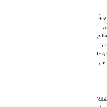
نباً،
يش
مصطلح
رض
رانها
 من
لاقة"