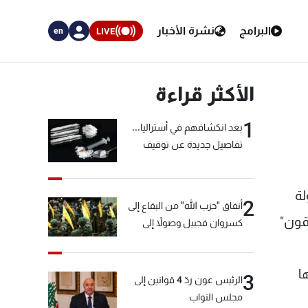
البرامج
نشرة الأخبار
LIVE
en
الأكثر قراءة
1
بعد انكشافهم في أستراليا...
تفاصيل جديدة عن توقيف
"شبكة الكوكايين"
لة
2
أنفاق "حزب الله" من البقاع إلى
ّقون"
كسروان فجبيل وصولاً إلى
المختارة... التفاصيل في نشرة
الأخبار بعد قليل
ا
3
الرئيس عون ردّ 4 قوانين إلى
مجلس النواب