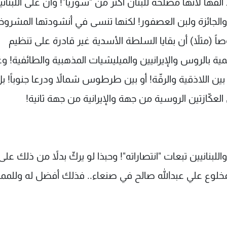
ألقها لأنها مصلحة للبنان أكثر من "سوريا"! وأن على اللبناني
 والجائزة ولبن العصفور! لكنها تنسى في أنشودتها المشروخ
(مثلاً) أن بقايا السلطة الأسدية غير قادرة على تنظيم
ة بالروس والإيرانيين والميليشيات المذهبية والطائفية! وغ
ين اللاذقية والرقّة! أو بين طرطوس شمالاً ودرعا جنوباً! 
لعكّازتين الروسية من جهة والإيرانية من جهة ثانية!
اللبنانيين تبعات "انتصاراته"! وحبذا لو يركّ بدلاً من ذلك على
مخلوع علي عبدالله صالح في صنعاء.. فذلك أفضل له وللمما