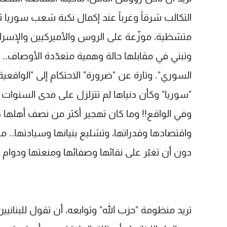
التكالب شرقاً وغرباً عند إكمال نكبة شعب سوري
متشظية، موزّعة على الروس والأميركيين والإسرائيليي
وتبني في مقابلها حالة وهمية متعدّدة الأوصاف.. ت
السوري". وتارة عن "ضرورة" الاحتكام إلى "الواقعية"
"سوريا" وكأن دنياها لم تتزلزل على مدى السنوات ا
وفي الواقع!! وما كان تهجير أكثر من نصف أهلها داخ
واقتصادها وقدراتها، وتشليع بنيانها وسيادتها..
دون أن تغبّر على نقائها وصفائها ومنعتها ودوام ح
تريد منظومة "حزب الله" وتوابعه، أن تقول للبناني