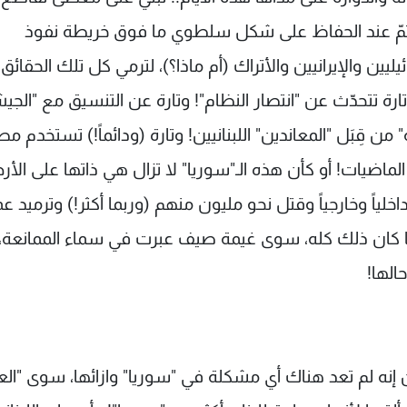
ا ثمّ عند الحفاظ على شكل سلطوي ما فوق خريطة نفوذ
ن والإيرانيين والأتراك (أم ماذا؟)، لترمي كل تلك الحقائق جا
ارة تتحدّث عن "انتصار النظام"! وتارة عن التنسيق مع "الج
 من قِبَل "المعاندين" اللبنانيين! وتارة (ودائماً!) تستخدم 
لماضيات! أو كأن هذه الـ"سوريا" لا تزال هي ذاتها على الأ
لياً وخارجياً وقتل نحو مليون منهم (وربما أكثر!) وترميد عم
 ما كان ذلك كله، سوى غيمة صيف عبرت في سماء الممانعة،
الها!
ين إنه لم تعد هناك أي مشكلة في "سوريا" وازائها، سوى "الع