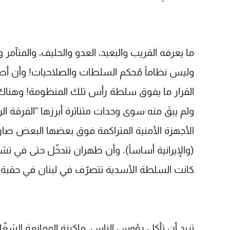
ما يعرفه القريب والبعيد، العدو والحليف، والمتآ
وليس نظاماً مُحكم السلطات والصلاحيات! وأن أ
القرار ما يفوق سلطة رأس تلك المنظومة! وهناك 
ولم يبقَ منه سوى وحدات متناثرة أبرزها "الفرقة ال
الأجهزة الأمنية المتراكمة فوق بعضها البعض صارت
(والإيرانية أساساً). وأن طهران تتدخّل حتى في تش
كانت السلطة الأسدية تتصرّف في لبنان في حقبة ال
تريد أن تأكل رؤوس الناس، ماكينة الممانعة الشغّال