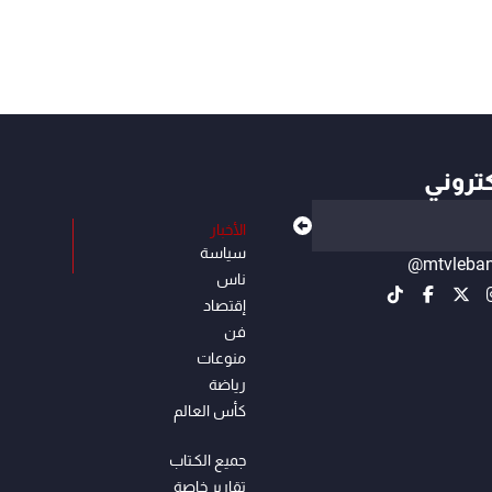
كتروني
الأخبار
سياسة
@mtvleba
ناس
إقتصاد
فن
منوعات
رياضة
كأس العالم
جميع الكـتاب
تقارير خاصة