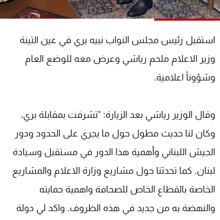
شاهد البرامج
الترددات
استقبل رئيس مجلس النواب نبيه بري في عين التينة
عن MTV
وظائف
وزير الاعلام ملحم رياشي وعرض معه للوضع العام
الإنـتـاج
تواصل معنا
وشؤوناً اعلامية.
لاعلاناتكم
شروط الإسـتخدام
سياسة الخصوصية
وقال الوزير رياشي بعد الزيارة: "تشرفت بمقابلة بري،
وكان لنا حديث مطول حول ما يجري على الحدود ودور
الجيش اللبناني وأهمية هذا الدور في مستقبل وسيادة
لبنان. كما تحدثنا حول مشاريع وزارة الاعلام والمشاريع
الخاصة بالقطاع الخاص للصحافة واهمية حمايته
والنهضة به من جديد في هذه الظروف. واكد لي دولة