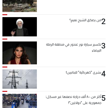
2
من يصدّق الشيخ نعيم؟
3
تكسير سيارة نور غندور في منطقة الرملة
البيضاء
4
بشرى "كهربائية" للبنانيين!
5
أكثر من ٨٠٠ ألف دراجة نصفها غير مسجّل:
جمهورية على "دولابَين"!