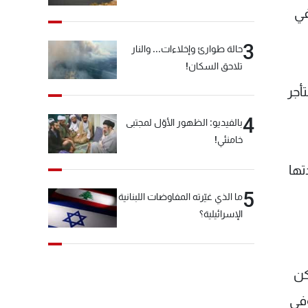
في
3
حالة طوارئ وإخلاءات... والنار
تلاحق السكان!
أجر
4
بالفيديو: الظهور الأوّل لمجتبى
خامنئي!
تها
5
ما الذي غيّرته المفاوضات اللبنانية
الإسرائيلية؟
كن
، وفي