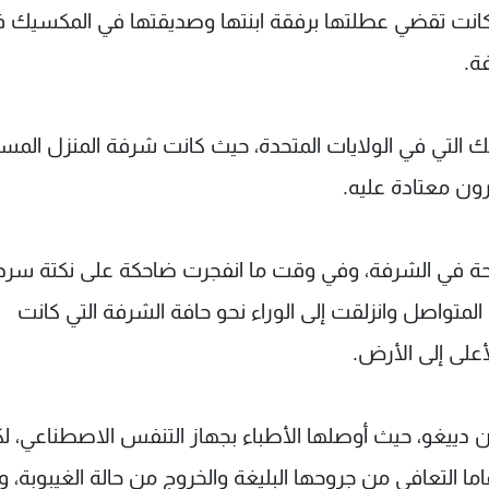
 كانت تقضي عطلتها برفقة ابنتها وصديقتها في المكسيك 
ة.
 التي في الولايات المتحدة، حيث كانت شرفة المنزل المست
ون معتادة عليه.
لراحة في الشرفة، وفي وقت ما انفجرت ضاحكة على نكتة سرد
لمتواصل وانزلقت إلى الوراء نحو حافة الشرفة التي كانت
ى إلى الأرض.
دييغو، حيث أوصلها الأطباء بجهاز التنفس الاصطناعي، ل
 جهود الأطباء لم تستطع السيدة البالغة 50 عاما التعافي من جروحها البليغة والخروج من حالة الغيبوبة