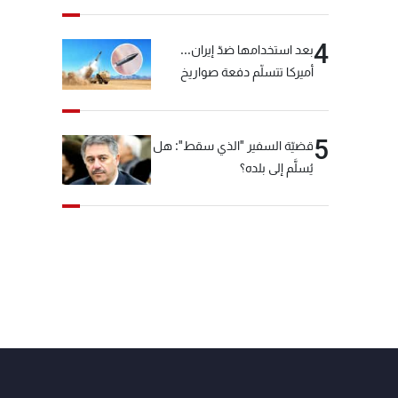
4
بعد استخدامها ضدّ إيران...
أميركا تتسلّم دفعة صواريخ
كبيرة!
5
قضيّة السفير "الذي سقط": هل
يُسلَّم إلى بلده؟