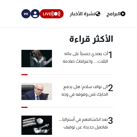
البرامج
نشرة الأخبار
LIVE
en
الأكثر قراءة
1
أبٌ يعتدي جنسيّاً على بناته
الثلاث… واعترافاتٌ صادمة
2
الى نواف سلام: هل يدفع
الحايك ثمن وقوفه في وجه
خيّاط؟
3
بعد انكشافهم في أستراليا...
تفاصيل جديدة عن توقيف
"شبكة الكوكايين"