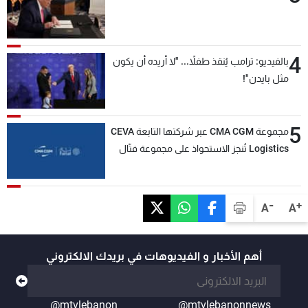
4
بالفيديو: ترامب يُنقذ طفلاً... "لا أريده أن يكون
مثل بايدن"!
5
مجموعة CMA CGM عبر شركتها التابعة CEVA
Logistics تُنجز الاستحواذ على مجموعة فتّال
-
+
A
A
أهم الأخبار و الفيديوهات في بريدك الالكتروني
@mtvlebanon
@mtvlebanonnews