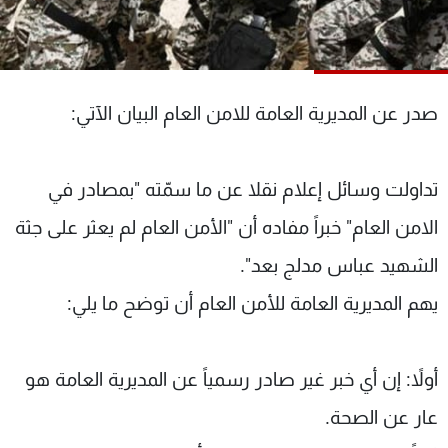
شاهد البرامج
الترددات
صدر عن المديرية العامة للامن العام البيان الآتي:
عن MTV
وظائف
الإنـتـاج
تواصل معنا
لاعلاناتكم
شروط الإسـتخدام
سياسة الخصوصية
تداولت وسائل إعلام نقلا عن ما سمّته "بمصادر في
الامن العام" خبراً مفاده أن "الأمن العام لم يعثر على جثة
الشهيد عباس مدلج بعد".
يهم المديرية العامة للأمن العام أن توضح ما يلي:
أولاً: إن أي خبر غير صادر رسمياً عن المديرية العامة هو
عار عن الصحة.