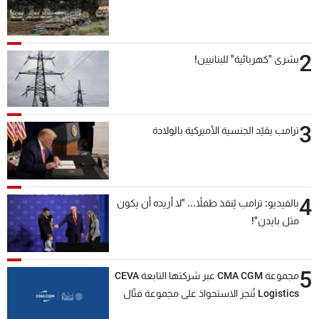
2
بشرى "كهربائية" للبنانيين!
3
ترامب يقيّد الجنسية الأميركية بالولادة
4
بالفيديو: ترامب يُنقذ طفلاً... "لا أريده أن يكون
مثل بايدن"!
5
مجموعة CMA CGM عبر شركتها التابعة CEVA
Logistics تُنجز الاستحواذ على مجموعة فتّال