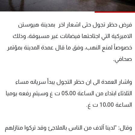
شاهد البرامج
الترددات
فرض حظر تجول حتى اشعار اخر بمدينة هيوستن
عن MTV
وظائف
الاميركية التي اجتاحتها فيضانات غير مسبوقة، وذلك
الإنـتـاج
تواصل معنا
خصوصاً لمنع النهب، وفق ما قال عمدة المدينة بمؤتمر
لاعلاناتكم
شروط الإسـتخدام
سياسة الخصوصية
صحافي.
واشار العمدة الى ان حظر التجول يبدأ سريانه مساء
الثلاثاء ابتداء من الساعة 05،00 ت غ وسيتم رفعه يوميا
الساعة 10،00 ت غ.
وقال: "لدينا آلاف من الناس بالملاجئ وقد تركوا منازلهم