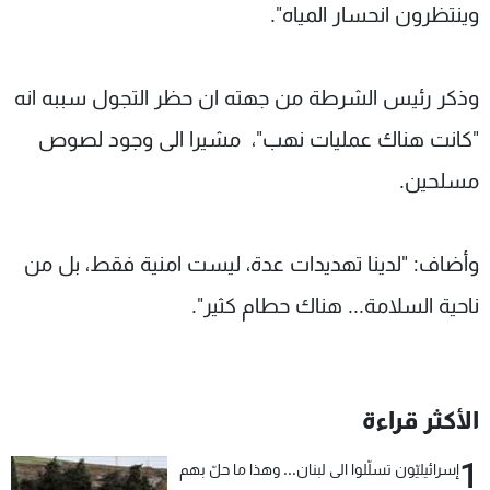
وينتظرون انحسار المياه".
وذكر رئيس الشرطة من جهته ان حظر التجول سببه انه
"كانت هناك عمليات نهب"، مشيرا الى وجود لصوص
مسلحين.
وأضاف: "لدينا تهديدات عدة، ليست امنية فقط، بل من
ناحية السلامة... هناك حطام كثير".
الأكثر قراءة
1
إسرائيليّون تسلّلوا الى لبنان... وهذا ما حلّ بهم