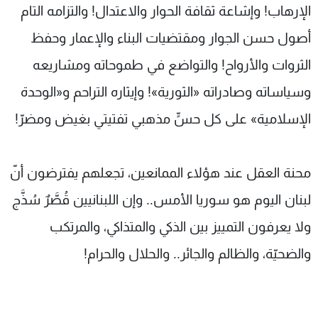
الإرهاب! وإشاعة ثقافة الحوار والاعتدال! والتزامه التام
أصول حسن الجوار ومقتضيات البناء والإعمار وحفظ
الثروات والأرواح! والتواضع في طموحاته ومشاريعه
وسياساته وصادراته «الثورية»! وإيثاره التراحم و«الوحدة
الإسلامية» على كل حسٍّ مذهبي تفتيتي بغيض ومضرّ!
محنة العقل عند هؤلاء الممانعين، تجعلهم يفترضون أنّ
لبنان اليوم هو سوريا الأمس.. وإن اللبنانيين قُصَّرٌ سُذَّج
ولا يعرفون التمييز بين الذكي والمتذاكي، والمرتكب
والضحيّة، والظالم والجائر.. والحلال والحرام!