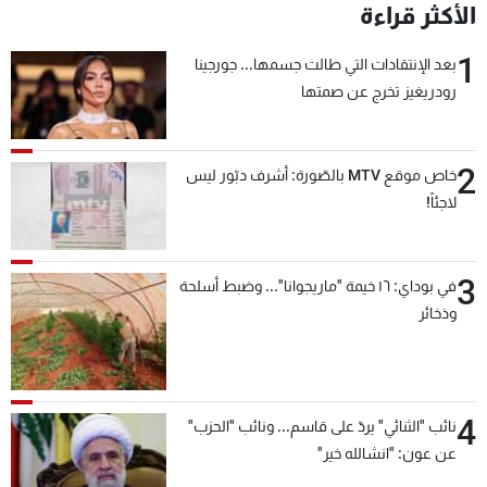
الأكثر قراءة
1
بعد الإنتقادات التي طالت جسمها... جورجينا
رودريغيز تخرج عن صمتها
2
خاص موقع MTV بالصّورة: أشرف دبّور ليس
لاجئاً!
3
في بوداي: ١٦ خيمة "ماريجوانا"... وضبط أسلحة
وذخائر
4
نائب "الثنائي" يردّ على قاسم... ونائب "الحزب"
عن عون: "انشالله خير"