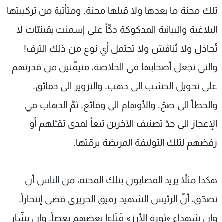
تلك محنة ما بعدها ولا قبلها محنة. ومتأتية من تركيبتها
شاهد البرامج
الترددات
البلاغية والبيانية المدكوكة دكّاً على إسمنت يقينيّات لا
تُجادَل ولا تُناقَش ولا تحتمل أي نوع من ذلك الترف!
عن MTV
وظائف
والتي تجعل أصحابها في الخلاصة، متيقّنين من قدرتهم
الإنـتـاج
تواصل معنا
لاعلاناتكم
شروط الإسـتخدام
على تحويل الخشب الى ذهب. والتزوير الى حقائق.
سياسة الخصوصية
والخطأ الى صحّ. والأوهام الى وقائع. ثمَّ الذهاب في
الإعجاز الى حدّ تصنيف الآخرين تبعاً لمدى تقبّلهم أو
رفضهم لتلك التوليفة المريضة برمّتها.
هكذا مثلاً يريد المصابون بتلك المحنة، من الناس أن
تصدّق، أنّ الرئيس الشهيد رفيق الحريري قضى إنتحاراً.
وإن شهداء «ثورة الأرز» قَتَلوا بعضهم بعضاً. وإن بشّار