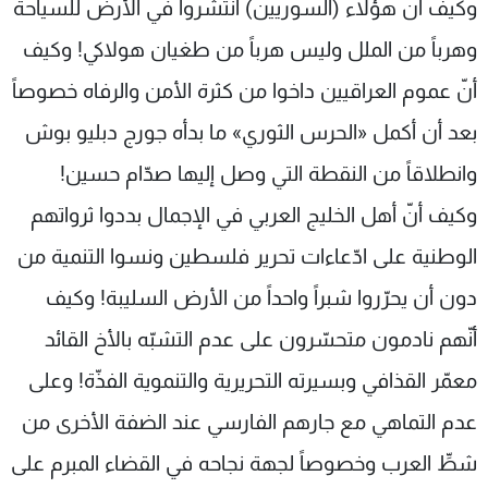
وكيف أنّ هؤلاء (السوريين) انتشروا في الأرض للسياحة
وهرباً من الملل وليس هرباً من طغيان هولاكي! وكيف
أنّ عموم العراقيين داخوا من كثرة الأمن والرفاه خصوصاً
بعد أن أكمل «الحرس الثوري» ما بدأه جورج دبليو بوش
وانطلاقاً من النقطة التي وصل إليها صدّام حسين!
وكيف أنّ أهل الخليج العربي في الإجمال بددوا ثرواتهم
الوطنية على ادّعاءات تحرير فلسطين ونسوا التنمية من
دون أن يحرّروا شبراً واحداً من الأرض السليبة! وكيف
أنّهم نادمون متحسّرون على عدم التشبّه بالأخ القائد
معمّر القذافي وبسيرته التحريرية والتنموية الفذّة! وعلى
عدم التماهي مع جارهم الفارسي عند الضفة الأخرى من
شطِّ العرب وخصوصاً لجهة نجاحه في القضاء المبرم على