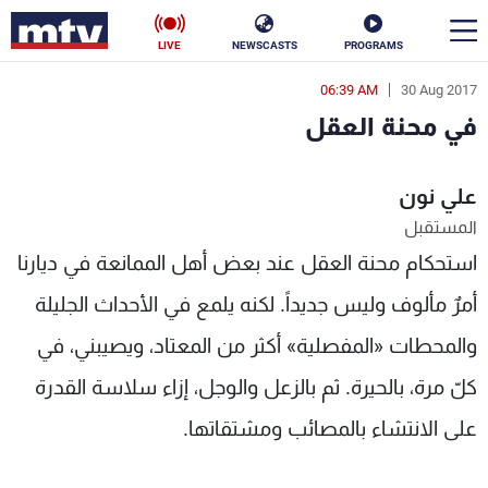
LIVE
NEWSCASTS
PROGRAMS
06:39 AM
30 Aug 2017
en
في محنة العقل
الأخبار
علي نون
سياسة
ناس
المستقبل
إقتصاد
فن
استحكام محنة العقل عند بعض أهل الممانعة في ديارنا
منوعات
رياضة
أمرٌ مألوف وليس جديداً. لكنه يلمع في الأحداث الجليلة
والمحطات «المفصلية» أكثر من المعتاد، ويصيبني، في
كأس العالم
كلّ مرة، بالحيرة. ثم بالزعل والوجل، إزاء سلاسة القدرة
على الانتشاء بالمصائب ومشتقاتها.
البرامج
جدول البرامج