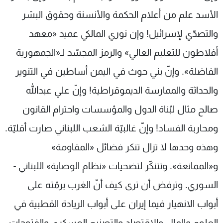
الأسد علم من أعلام الحكمة والأنسنة وحقوق البشر
والتصدّي لإسرائيل! وإن نوري المالكي عميد «معهد
أفلاطون للتعليم العالي» والرمز المجسّد لـ«الجمهورية
الفاضلة». وإنّ بني حوث في اليمن أساطين في التنوير
والحداثة والممارسة الديموقراطية! وإنّ علي عبدالله
صالح مثال لبُناة الدول والمؤسسات واحترام القانون
ومحاربة الفساد! وإنّ غالبيّة الشعب اللبناني صارت أقليّة.
وهذه وحدها لا تزال تنكر فضائل «المقاومة»
و«الممانعة». وتتنكّر لتضحيات «نظام الوصاية» اللبناني -
السوري. وترفض أن ترى كيف أنّ الغرب برمّته على
أبواب الانهيار فيما إيران على أبواب الريادة القطبية في
العلوم والمال والاقتصاد والتصنيع العسكري والفتوحات