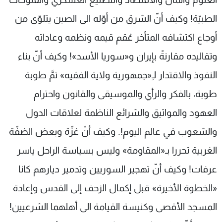
الطبيّة! وكيف أنّ الشرق من أوّله الى الصين يتلوّى من
أوجاع اكتشافه المتأخر عُقم قيمه ونظمه وعاداته
وتقاليده مقارنةً بإيران و«سوريا الأسد»! وكيف أنّ بناء
النفوذ والاقتدار لـِ«جمهورية ولاية الفقيه» تمَّ طوبة
طوبة، بالفكر والرأي والموسيقى والقانون واحترام
العهود والمواثيق والشرائع الناظمة لعلاقات الدول
والشعوب في عالم اليوم!. وكيف أنّ غزّة وبعض الضفّة
الغربية تحررا بـ«المقاومة» وليس بسياسة الراحل ياسر
عرفات! وكيف أنّ تهجير السوريين وتدمير ديارهم كانا
«الخطوة الأخيرة» قبل إكمال الزحف إلى القدس وإعادة
المسجد الأقصى وكنيسة القيامة الى أهلهما الشرعيين!