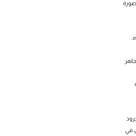
صورة
ه.
تجاهر
جرود
ل في