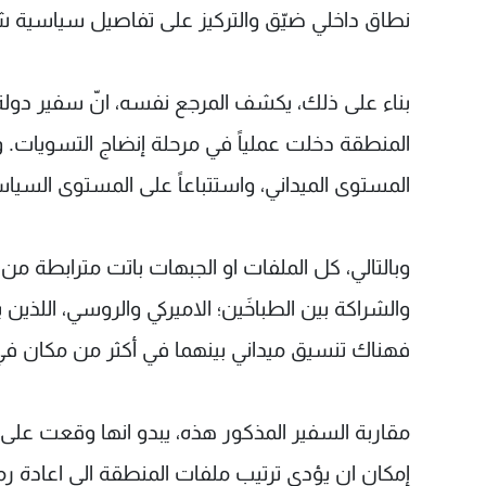
نطاق داخلي ضيّق والتركيز على تفاصيل سياسية شكل
بناء على ذلك، يكشف المرجع نفسه، انّ سفير دولة
المنطقة دخلت عملياً في مرحلة إنضاج التسويات. و
المستوى الميداني، واستتباعاً على المستوى السيا
وبالتالي، كل الملفات او الجبهات باتت مترابطة من
والشراكة بين الطباخَين؛ الاميركي والروسي، اللذي
فهناك تنسيق ميداني بينهما في أكثر من مكان في
مقاربة السفير المذكور هذه، يبدو انها وقعت عل
إمكان ان يؤدي ترتيب ملفات المنطقة الى اعادة رمي 