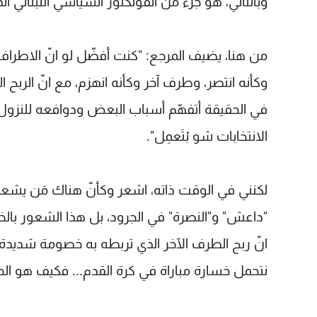
وبالتالي، هو جزء من الفولكلور السياسي اللبناني ال
من هنا، يضيف المرجع: "كنت أفضّل لو انّ الاطراف
وكأنه انتصر، وطرف آخر وكأنه انهزم، مع انّ الربح ا
في الحقيقة أتفهّم أسباب البعض ودوافعه للنزول الى
الانتخابات شو بْتَعمِل".
لكنني في الوقت ذاته، اشعر وكأنّ هناك مَن يشعر 
"داعش" و"النصرة" في الجرود، بل هذا الشعور بالخسا
انّ ربح الطرف الآخر الذي تربطه به خصومة شديدة،
نتحمل خسارة مباراة في كرة القدم... فكيف هو الح