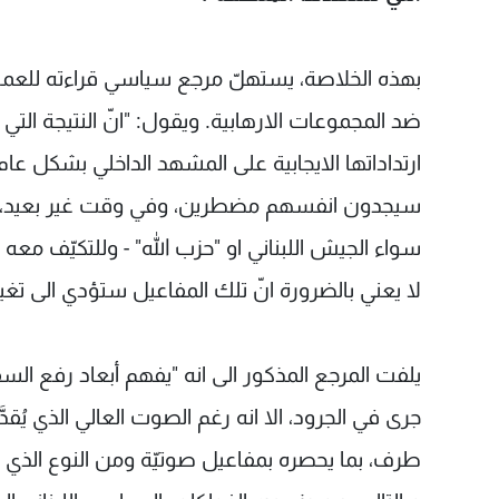
بهذه الخلاصة، يستهلّ مرجع سياسي قراءته للعملية
ضد المجموعات الارهابية. ويقول: "انّ النتيجة الت
ارتداداتها الايجابية على المشهد الداخلي بشكل عام
سيجدون انفسهم مضطرين، وفي وقت غير بعيد، للخ
سواء الجيش اللبناني او "حزب الله" - وللتكيّف معه
لا يعني بالضرورة انّ تلك المفاعيل ستؤدي الى تغي
يلفت المرجع المذكور الى انه "يفهم أبعاد رفع 
جرى في الجرود، الا انه رغم الصوت العالي الذي يُ
طرف، بما يحصره بمفاعيل صوتيّة ومن النوع الذي ي