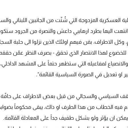
 العسكرية المزدوجة التي شُنّت من الجانبين اللبناني والس
ي انتهت اليها بطرد ارهابيي داعش والنصرة من الجرود ستكو
، وكل الاطراف، بمَن فيهم اولئك الذين نزلوا الى حلبة السجا
ضوع لهذا الانتصار الذي تحقق - بصرف النظر عمّن حققه،
 والانصياع لمفاعيله التي ستظهر حتماً على المشهد الداخلي،
ير او تعديل في الصورة السياسية القائمة".
السقف السياسي والسجالي من قبل بعض الاطراف على حافّة 
قدَّم فيه الخطاب من هذا الطرف او ذاك، يبقى محكوماً بضوا
مكن ان يؤثر ولو بشكل طفيف جداً على المعادلة القائمة.