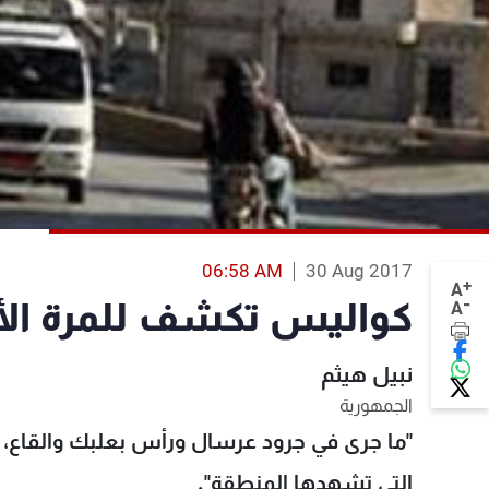
06:58 AM
30 Aug 2017
+
A
-
كواليس تكشف للمرة الأو
A
نبيل هيثم
الجمهورية
"ما جرى في جرود عرسال ورأس بعلبك والقاع،
التي تشهدها المنطقة".