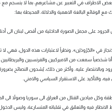
ل بعض الاطراف في التعبير عن مشاعرهم، بما لا ينسجم مع 
مع الوقائع البالغة الاهمية والدلالة، المحيطة بها:
ن الجرود على مجمل الصورة الداخلية من أقصى لبنان الى أدنا
لانجاز في «الجُرُودَيْن». ونظراً لاعتبارات هذه الدول، فهي لا 
 وأنا شخصياً سمعت من الاميركيين والفرنسيين والبريطانيين
رود وبالانتصار عليه. وأكثر من ذلك، يُسْدون النصائح بضرورة
يه، والتأكيد على الاستقرار السياسي والامني.
نطقة وكل ميادين القتال من العراق الى سوريا وصولاً الى ال
لانظار فيه والتعمّق في تقلباته المتسارعة، وليس الدخو