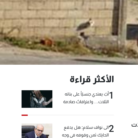
الأكثر قراءة
1
أبٌ يعتدي جنسيّاً على بناته
الثلاث… واعترافاتٌ صادمة
ات
2
الى نواف سلام: هل يدفع
الحايك ثمن وقوفه في وجه