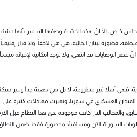
طاب 14 آذار صراحة في مجلس خاص، الّا انّ هذه الخشية وصفها السفير بأنها مبني
ة، فصورة لبنان الحالية، هي هي لاحقاً، ولا قرار إقليمياً 
نّ عصر الوصايات قد انتهى، ولا توجد امكانية لإحيائه مجدداً 
، فهي أصلاً غير مطروحة، لا بل هي صعبة جداً وغير ممكنة
الميدان العسكري في سوريا، وتغيرت معادلات كثيرة على
لسابق، والمخالب التي كانت موجودة لدى هذا النظام قبل الازم
اولويات السورية الآن ومستقبلاً محصورة فقط ضمن النطاق