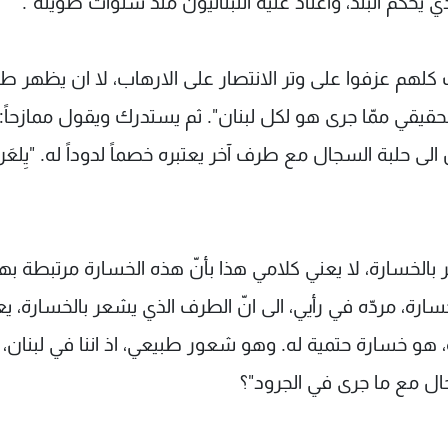
ذي يحكم البلد، واعتاد عليه اللبنانيون منذ سنوات طويلة".
 كلهم عزفوا على وتر الانتصار على الارهاب، لا ان يظهر 
لحقيقي ممّا جرى هو لكل لبنان". ثم يستدرك ويقول ممازحاً: "
 حلبة السجال مع طرف آخر يعتبره خصماً لدوداً له. "يِلعَن 
بالخسارة، لا يعني كلامي هذا بأنّ هذه الخسارة مرتبطة به
رة، مردّه في رأيي، الى انّ الطرف الذي يشعر بالخسارة، يع
 هو خسارة حتمية له. وهو شعور طبيعي، اذ اننا في لبنان، ل
ال مع ما جرى في الجرود"؟