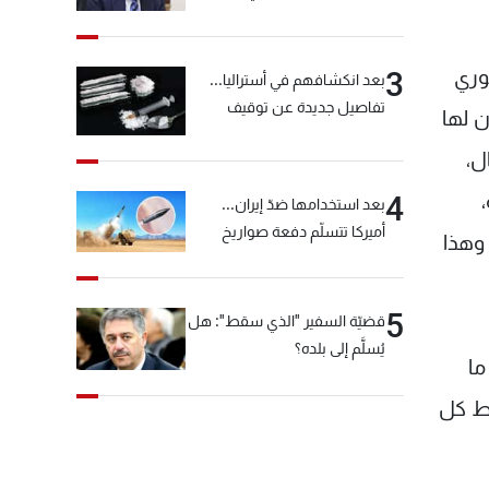
خيّاط؟
وري
3
بعد انكشافهم في أستراليا...
تفاصيل جديدة عن توقيف
ن لها
"شبكة الكوكايين"
ل،
4
بعد استخدامها ضدّ إيران...
أميركا تتسلّم دفعة صواريخ
 وهذا
كبيرة!
5
قضيّة السفير "الذي سقط": هل
يُسلَّم إلى بلده؟
ما
بط كل