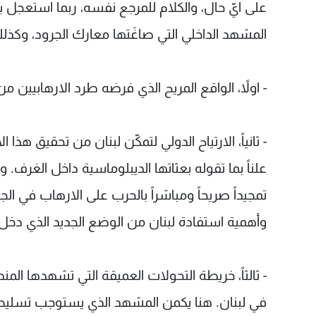
على ايّ حال، والكلام للمرجع نفسه، ربما استعج
المشهد الداخلي التي صاغَتها معارك الجرود، وكذلك 
- اولاً، الواقع المريح الذي فرضه طرد الارهابيين م
- ثانياً، الارتياح الدولي لتمكّن لبنان من تحقيق هذا ا
علناً بما تقوله بعثاتها الديبلوماسية داخل الغرف.
تمجيداً صريحاً ومباشراً بالحرب على الارهاب في الج
وأهمية استفادة لبنان من الوضع الجديد الذي دخل ف
- ثالثاً، خريطة التحولات العميقة التي تشهدها الم
في لبنان. هنا يكمن المشهد الذي يستوجب تسليط ا