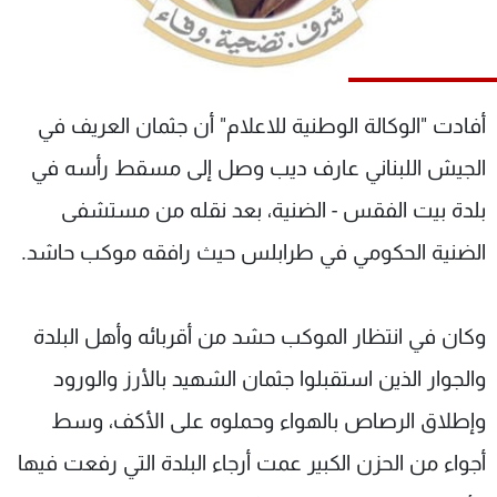
شاهد البرامج
الترددات
أفادت "الوكالة الوطنية للاعلام" أن جثمان العريف في
عن MTV
وظائف
الإنـتـاج
تواصل معنا
الجيش اللبناني عارف ديب وصل إلى مسقط رأسه في
لاعلاناتكم
شروط الإسـتخدام
سياسة الخصوصية
بلدة بيت الفقس - الضنية، بعد نقله من مستشفى
الضنية الحكومي في طرابلس حيث رافقه موكب حاشد.
وكان في انتظار الموكب حشد من أقربائه وأهل البلدة
والجوار الذين استقبلوا جثمان الشهيد بالأرز والورود
وإطلاق الرصاص بالهواء وحملوه على الأكف، وسط
أجواء من الحزن الكبير عمت أرجاء البلدة التي رفعت فيها