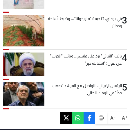
3
في بوداي: ١٦ خيمة "ماريجوانا"... وضبط أسلحة
وذخائر
4
نائب "الثنائي" يردّ على قاسم... ونائب "الحزب"
عن عون: "انشالله خير"
5
الرئيس الإيراني: التواصل مع المرشد "صعب
جداً" في الوقت الحالي
-
+
A
A