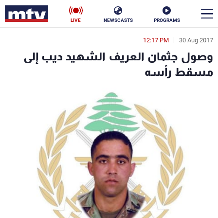
LIVE
NEWSCASTS
PROGRAMS
12:17 PM
30 Aug 2017
en
وصول جثمان العريف الشهيد ديب إلى
الأخبار
مسقط رأسه
سياسة
ناس
إقتصاد
فن
منوعات
رياضة
كأس العالم
البرامج
جدول البرامج