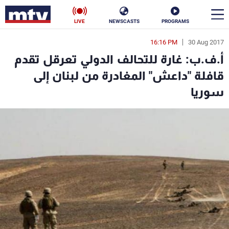
LIVE
NEWSCASTS
PROGRAMS
16:16 PM
30 Aug 2017
en
أ.ف.ب: غارة للتحالف الدولي تعرقل تقدم
الأخبار
قافلة "داعش" المغادرة من لبنان إلى
سوريا
سياسة
ناس
إقتصاد
فن
منوعات
رياضة
كأس العالم
البرامج
جدول البرامج