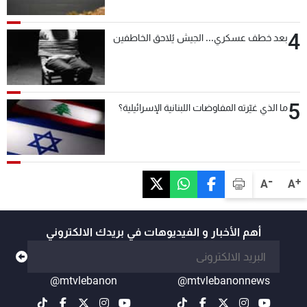
4
بعد خطف عسكري... الجيش يُلاحق الخاطفين
5
ما الذي غيّرته المفاوضات اللبنانية الإسرائيلية؟
-
+
A
A
أهم الأخبار و الفيديوهات في بريدك الالكتروني
@mtvlebanon
@mtvlebanonnews