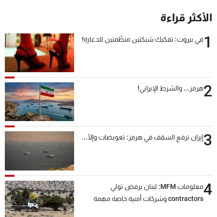
الأكثر قراءة
1
في بيروت: تفكيك شبكتين منظّمتين للدعارة!
2
هرمز... والشرط الإيراني!
3
إيران ترفع السقف في هرمز: تعويضات وإلّا...
4
معلومات MFM: لبنان يرفض تولي
contractors وشركات أمنية خاصة مهمة
التحقق من نزع سلاح "حزب الله"