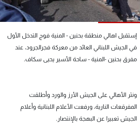
شاهد البرامج
الترددات
إستقبل اهالي منطقة بحنين - المنية فوج التدخل الأول
عن MTV
وظائف
الإنـتـاج
تواصل معنا
في الجيش اللبناني العائد من معركة فجرالجرود، عند
لاعلاناتكم
شروط الإسـتخدام
سياسة الخصوصية
مفرق بحنين -المنية - ساحة الأسير يحيى سكاف.
ونثر الأهالي على الجيش الأرز والورد وأطلقت
المفرقعات النارية، ورفعت الأعلام اللبنانية وأعلام
الجيش تعبيرا عن البهجة بالإنتصار.