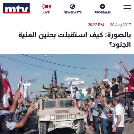
LIVE
NEWSCASTS
PROGRAMS
20:22 PM
30 Aug 2017
en
بالصورة: كيف استقبلت بحنين المنية
الأخبار
الجنود؟
سياسة
ناس
إقتصاد
فن
منوعات
رياضة
كأس العالم
البرامج
جدول البرامج