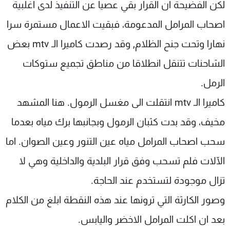
لكن الفضيحة ان القرار بقي عصيا عن التنفيذ لدى اغلبية
شاهد البرامج
اصحاب المرامل المدعومة، فبقيت الاعمال مستمرة سرا
الترددات
نهارا وتحت جنح الظلام, وقد رصدت كاميرا الـ mtv بعض
عن MTV
وظائف
الشاحنات تتنقل انطلاقا من مناطق تجميع ستوكات
الإنـتـاج
تواصل معنا
لاعلاناتكم
شروط الإسـتخدام
الرمل.
سياسة الخصوصية
كاميرا الـ mtv انتقلت الى مغسل الرمول. هنا المشهد
مخيف، وقد بدت كثبان الرمول وبجانبها برك مياه بعدما
سحب اصحاب المرامل مياه عين التنور وعين الصوان. اما
الآلات فلم تسحب وفق قرار البلدية والداخلية وهي لا
تزال موجودة لتستخدم عند الحاجة.
وصور الكارثة التي ترونها عند هذه النقطة ابلغ من الكلام
بعد ان اكلت المرامل الاخضر واليابس.