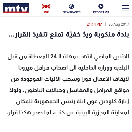
LIVE
NEWSCASTS
PROGRAMS
21:14 PM
30 Aug 2017
en
بلدةٌ منكوبة ويدٌ خفيّة تمنع تنفيذ القرار...
الأخبار
ٌ خفيّة تمنع تنفيذ القرار... - MTV Lebanon
سياسة
ناس
الاثنين الماضي انتهت مهلة الـ24 المعطاة من قبل
البلدية ووزارة الداخلية الى اصحاب مرامل ميروبا
إقتصاد
فن
لايقاف الاعمال فورا وسحب الآليات الموجودة من
منوعات
رياضة
مواقع المرامل والمغاسل وجبالات الباطون. ولولا
كأس العالم
زيارة كلودين عون ابنة رئيس الجمهورية للمكان
لمعاينة المجزرة البيئية عن كثب، لما صدر هكذا قرار.
البرامج
جدول البرامج