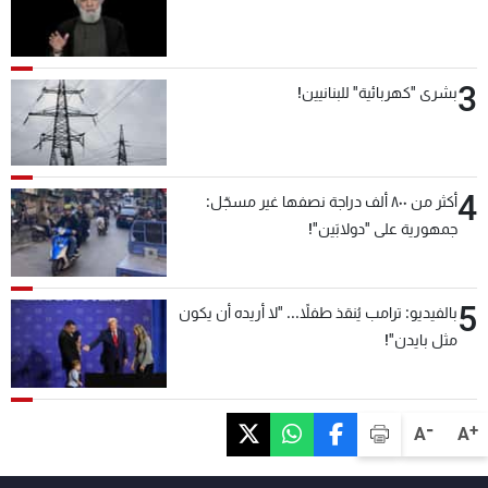
3
بشرى "كهربائية" للبنانيين!
4
أكثر من ٨٠٠ ألف دراجة نصفها غير مسجّل:
جمهورية على "دولابَين"!
5
بالفيديو: ترامب يُنقذ طفلاً... "لا أريده أن يكون
مثل بايدن"!
-
+
A
A