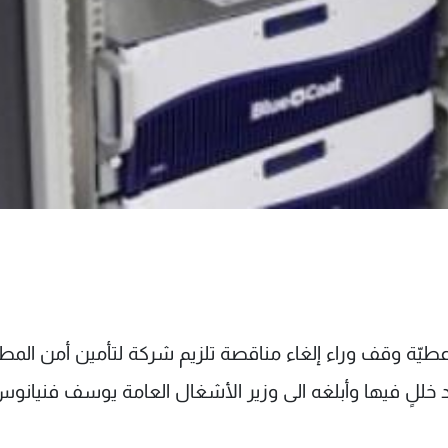
ي جورج عطيّة وقف وراء إلغاء مناقصة تلزيم شركة لتأمين أمن المطا
جود خللٍ فيها وأبلغه الى وزير الأشغال العامة يوسف فنيانو