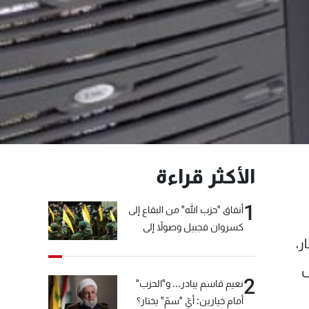
الأكثر قراءة
1
أنفاق "حزب الله" من البقاع إلى
كسروان فجبيل وصولاً إلى
ر،
المختارة... التفاصيل في نشرة
الأخبار بعد قليل
س
2
نعيم قاسم يبادر... و"الحزب"
أمام خيارين: أيّ "سمّ" يختار؟