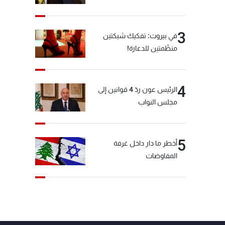
3
في بيروت: تفكيك شبكتين
منظّمتين للدعارة!
4
الرئيس عون ردّ 4 قوانين إلى
مجلس النواب
5
أخطر ما دار داخل غرفة
المفاوضات