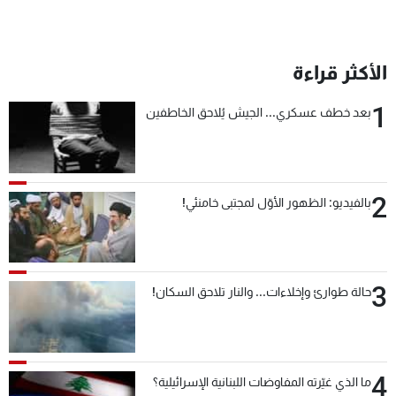
الأكثر قراءة
1
بعد خطف عسكري... الجيش يُلاحق الخاطفين
2
بالفيديو: الظهور الأوّل لمجتبى خامنئي!
3
حالة طوارئ وإخلاءات... والنار تلاحق السكان!
4
ما الذي غيّرته المفاوضات اللبنانية الإسرائيلية؟