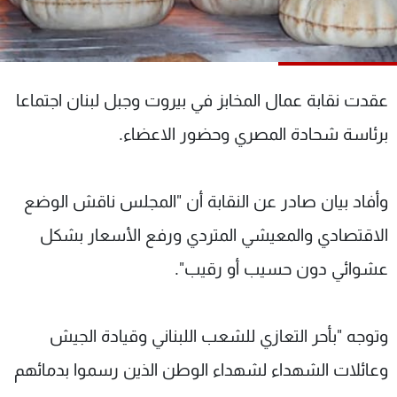
شاهد البرامج
الترددات
عقدت نقابة عمال المخابز في بيروت وجبل لبنان اجتماعا
عن MTV
وظائف
الإنـتـاج
تواصل معنا
برئاسة شحادة المصري وحضور الاعضاء.
لاعلاناتكم
شروط الإسـتخدام
سياسة الخصوصية
وأفاد بيان صادر عن النقابة أن "المجلس ناقش الوضع
الاقتصادي والمعيشي المتردي ورفع الأسعار بشكل
عشوائي دون حسيب أو رقيب".
وتوجه "بأحر التعازي للشعب اللبناني وقيادة الجيش
وعائلات الشهداء لشهداء الوطن الذين رسموا بدمائهم